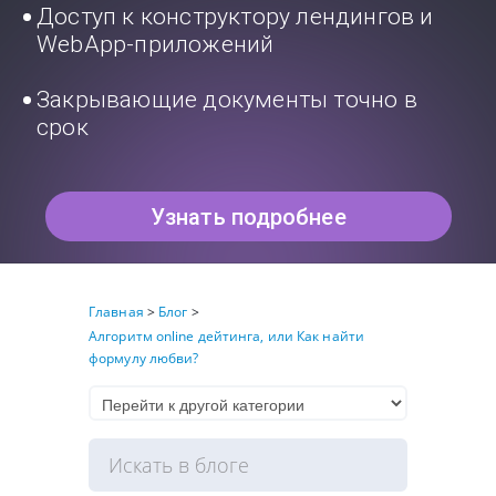
Доступ к конструктору лендингов и
WebApp-приложений
Закрывающие документы точно в
срок
Узнать подробнее
Главная
>
Блог
>
Алгоритм online дейтинга, или Как найти
формулу любви?