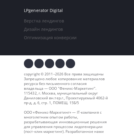
LPgenerator Digital
Верстка лендингов
Дизайн лендингов
Оптимизация конверсии
copyright © 2011–2026 Все права защищены
Запрещено любое копирование материалов
ресурса без письменного согласия
владельца — ООО "
Феникс-Маркетинг
".
115432, г. Москва, муниципальный округ
Даниловский вн.тер.г., Проектируемый 4062-й
пр-д, д. 6, стр. 1, ПОМЕЩ. 15Б/5
ООО «Феникс-Маркетинг» — IT-компания с
многолетним опытом работы,
разрабатывающая инновационные решения
для управления процессом лидогенерации
(пост-клик маркетинг). Разработанное нами