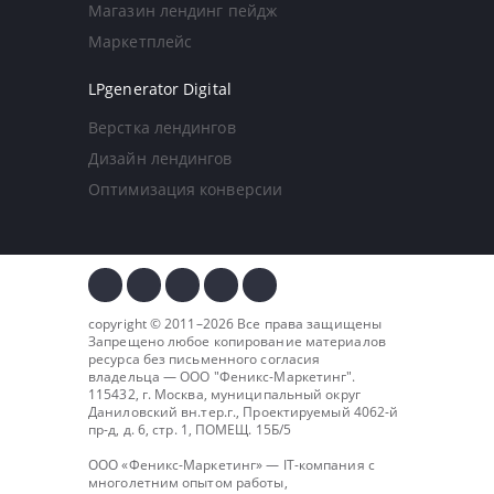
Магазин лендинг пейдж
Маркетплейс
LPgenerator Digital
Верстка лендингов
Дизайн лендингов
Оптимизация конверсии
copyright © 2011–2026 Все права защищены
Запрещено любое копирование материалов
ресурса без письменного согласия
владельца — ООО "
Феникс-Маркетинг
".
115432, г. Москва, муниципальный округ
Даниловский вн.тер.г., Проектируемый 4062-й
пр-д, д. 6, стр. 1, ПОМЕЩ. 15Б/5
ООО «Феникс-Маркетинг» — IT-компания с
многолетним опытом работы,