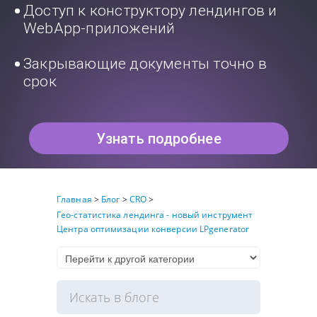
Доступ к конструктору лендингов и
WebApp-приложений
Закрывающие документы точно в
срок
Узнать подробнее
Главная
>
Блог
>
CRO
>
Гео-статистика лендинга - новый инструмент
Центра оптимизации конверсии LPgenerator