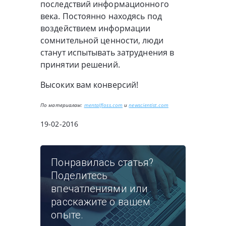
последствий информационного
века. Постоянно находясь под
воздействием информации
сомнительной ценности, люди
станут испытывать затруднения в
принятии решений.
Высоких вам конверсий!
По материалам:
mentalfloss.com
и
newscientist.com
19-02-2016
Понравилась статья?
Поделитесь
впечатлениями или
расскажите о вашем
опыте.