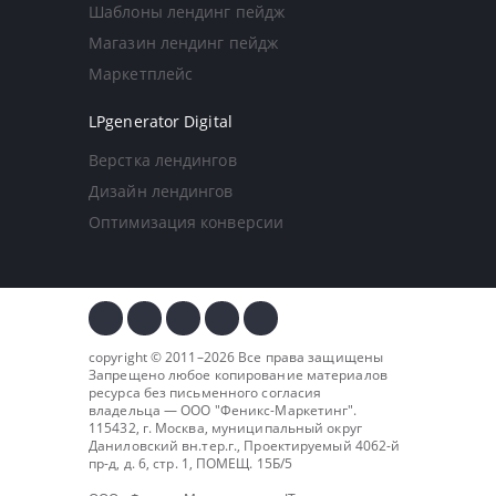
Шаблоны лендинг пейдж
Магазин лендинг пейдж
Маркетплейс
LPgenerator Digital
Верстка лендингов
Дизайн лендингов
Оптимизация конверсии
copyright © 2011–2026 Все права защищены
Запрещено любое копирование материалов
ресурса без письменного согласия
владельца — ООО "
Феникс-Маркетинг
".
115432, г. Москва, муниципальный округ
Даниловский вн.тер.г., Проектируемый 4062-й
пр-д, д. 6, стр. 1, ПОМЕЩ. 15Б/5