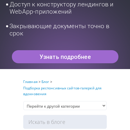
Доступ к конструктору лендингов и
WebApp-приложений
Закрывающие документы точно в
срок
Узнать подробнее
Главная
>
Блог
>
Подборка респонсивных сайтов-галерей для
вдохновения