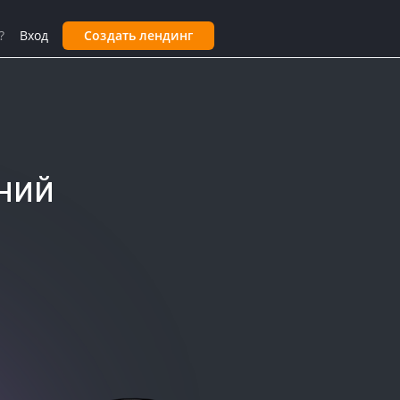
?
Вход
Создать лендинг
ний