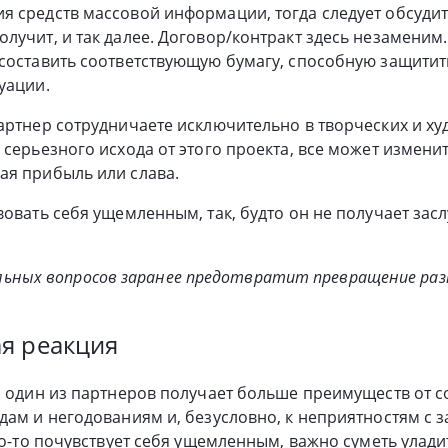
 средств массовой информации, тогда следует обсудить 
лучит, и так далее. Договор/контракт здесь незаменим.
составить соответствующую бумагу, способную защитит
уации.
артнер сотрудничаете исключительно в творческих и ху
серьезного исхода от этого проекта, все может изменит
ая прибыль или слава.
вовать себя ущемленным, так, будто он не получает за
льных вопросов заранее предотвратит превращение разн
я реакция
а один из партнеров получает больше преимуществ от с
дам и негодованиям и, безусловно, к неприятностям с 
кто-то почувствует себя ущемленным, важно суметь улади