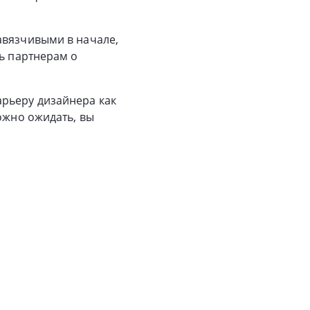
авязчивыми в начале,
ть партнерам о
арьеру дизайнера как
ожно ожидать, вы
ли