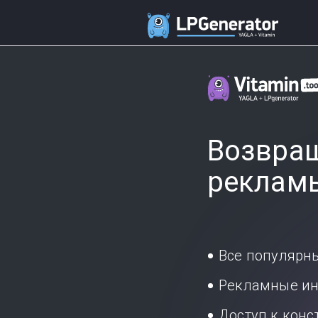
Возвращ
реклам
Все популярн
Рекламные ин
Доступ к кон