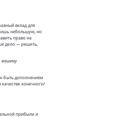
равный вклад для
 лишь небольшую, но
тавить право на
ше дело
—
решить,
т вашему
жен быть дополнением
в качестве конечного/
тельной прибыли и