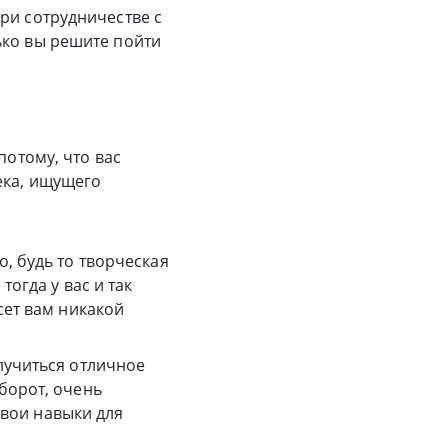
ри сотрудничестве с
ько вы решите пойти
потому, что вас
ека, ищущего
, будь то творческая
огда у вас и так
сет вам никакой
лучиться отличное
борот, очень
 свои навыки для