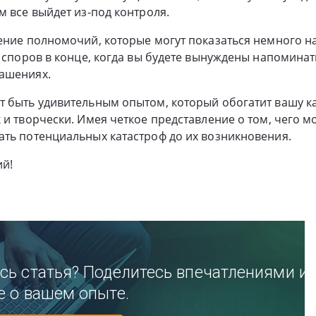
м все выйдет из-под контроля.
ение полномочий, которые могут показаться немного н
х споров в конце, когда вы будете вынуждены напомина
ашениях.
 быть удивительным опытом, который обогатит вашу к
 и творчески. Имея четкое представление о том, чего м
ть потенциальных катастроф до их возникновения.
ий!
сь статья? Поделитесь впечатлениями и
е о вашем опыте.