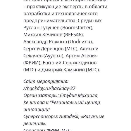
– практикующие эксперты в области
разработки и технологического
предпринимательства. Среди них
Руслан Тугушев (Boomstarter),
Михаил Кечинов (REES46),
Александр Рожнов (Undev.ru),
Сергей Деревцов (МТС), Алексей
Секачев (Ayyo.ru), Артем Азевич
(ФРИИ), Евгений Серажетдинов
(МТС) и Дмитрий Камынин (МТС).
Сайт мероприятия:
//hackday.ru/hackday-37
Организаторы: Студия Михаила
Кечинова и “Региональный центр
инноваций”
Суперспонсоры: Autodesk, «Разумные
решения».
Спонсоры:ФРИИ, МТС