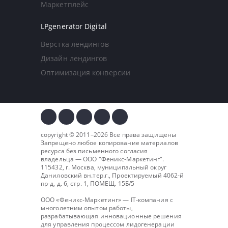
Маркетплейс
LPgenerator Digital
Верстка лендингов
Дизайн лендингов
Оптимизация конверсии
copyright © 2011–2026 Все права защищены
Запрещено любое копирование материалов
ресурса без письменного согласия
владельца — ООО "
Феникс-Маркетинг
".
115432, г. Москва, муниципальный округ
Даниловский вн.тер.г., Проектируемый 4062-й
пр-д, д. 6, стр. 1, ПОМЕЩ. 15Б/5
ООО «Феникс-Маркетинг» — IT-компания с
многолетним опытом работы,
разрабатывающая инновационные решения
для управления процессом лидогенерации