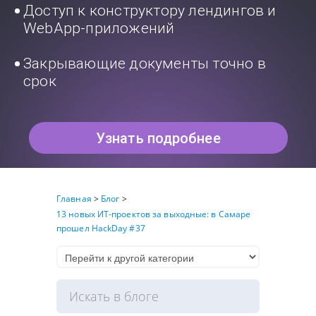
Доступ к конструктору лендингов и
WebApp-приложений
Закрывающие документы точно в
срок
Узнать подробнее
Главная
>
Блог
>
13 новых ИТ-проектов за выходные: в Самаре
прошел HackDay #37