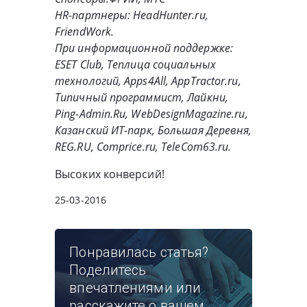
HR-партнеры: HeadHunter.ru,
FriendWork.
При информационной поддержке:
ESET Club, Теплица социальных
технологий, Apps4All, AppTractor.ru,
Типичный программист, Лайкни,
Ping-Admin.Ru, WebDesignMagazine.ru,
Казанский ИТ-парк, Большая Деревня,
REG.RU, Comprice.ru, TeleCom63.ru.
Высоких конверсий!
25-03-2016
Понравилась статья?
Поделитесь
впечатлениями или
расскажите о вашем