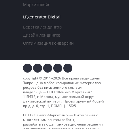
Маркетплейс
LPgenerator Digital
Верстка лендингов
Дизайн лендингов
Оптимизация конверсии
copyright © 2011–2026 Все права защищены
Запрещено любое копирование материалов
ресурса без письменного согласия
владельца — ООО "
Феникс-Маркетинг
".
115432, г. Москва, муниципальный округ
Даниловский вн.тер.г., Проектируемый 4062-й
пр-д, д. 6, стр. 1, ПОМЕЩ. 15Б/5
ООО «Феникс-Маркетинг» — IT-компания с
многолетним опытом работы,
разрабатывающая инновационные решения
для управления процессом лидогенерации