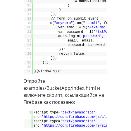
14
window.location.href =
"#us
15
}
16
}
17
});
18
// form on submit event
19
$(
"#myForm"
).on(
"submit"
, function() {
20
var email = $(
'#txtEmail'
).val();
21
var password = $(
'#txtPass'
).val();
22
auth.login(
'password'
, {
23
email: email,
24
password: password
25
});
26
return false;
27
});
28
});
29
30
}(window.$));
Откройте
examples/BucketApp/index.html и
включите скрипт, ссылающийся на
Firebase как показано:
1
<script type=
'text/javascript'
src=
'https://cdn.firebase.com/js/client/1.0.17/
2
<script type=
'text/javascript'
src=
'https://cdn.firebase.com/js/simple-login/1