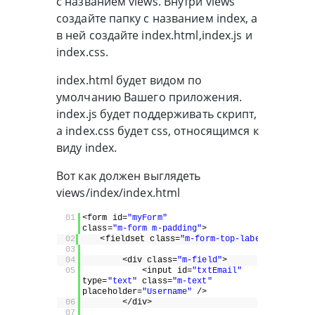
с названием views. Внутри views
создайте папку с названием index, а
в ней создайте index.html,index.js и
index.css.
index.html будет видом по
умолчанию Вашего приложения.
index.js будет поддерживать скрипт,
а index.css будет css, относящимся к
виду index.
Вот как должен выглядеть
views/index/index.html
01
<form id=
"myForm"
class=
"m-form m-padding"
>
02
<fieldset class=
"m-form-top-labels"
>
03
04
<div class=
"m-field"
>
05
<input id=
"txtEmail"
type=
"text"
class=
"m-text"
placeholder=
"Username"
/>
06
</div>
07