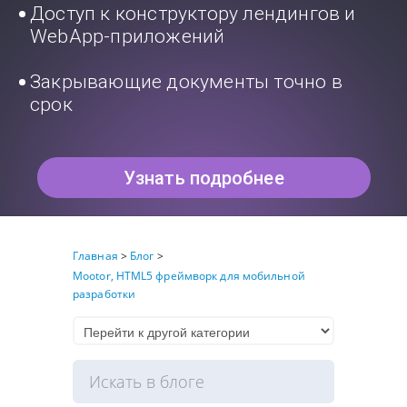
Доступ к конструктору лендингов и
WebApp-приложений
Закрывающие документы точно в
срок
Узнать подробнее
Главная
>
Блог
>
Mootor, HTML5 фреймворк для мобильной
разработки