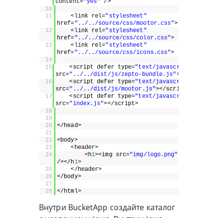
content=
"yes"
/>
10
11
<link rel=
"stylesheet"
href=
"../../source/css/mootor.css"
>
12
<link rel=
"stylesheet"
href=
"../../source/css/color.css"
>
13
<link rel=
"stylesheet"
href=
"../../source/css/icons.css"
>
14
15
<script defer type=
"text/javascript"
src=
"../../dist/js/zepto-bundle.js"
></script>
16
<script defer type=
"text/javascript"
src=
"../../dist/js/mootor.js"
></script>
17
<script defer type=
"text/javascript"
src=
"index.js"
></script>
18
19
20
</head>
21
22
<body>
23
<header>
24
<h
1
><img src=
"img/logo.png"
/></h
1
>
25
</header>
26
</body>
27
28
</html>
Внутри BucketApp создайте каталог