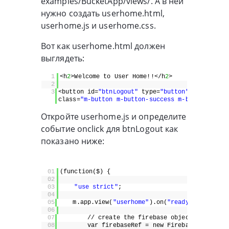
examples/BucketApp/views/. А в ней
нужно создать userhome.html,
userhome.js и userhome.css.
Вот как userhome.html должен
выглядеть:
1
<h
2
>Welcome to User Home!!</h
2
>
2
3
<button id=
"btnLogout"
type=
"button"
class=
"m-button m-button-success m-button-block
Откройте userhome.js и определите
событие onclick для btnLogout как
показано ниже:
01
(function($) {
02
03
"use strict"
;
04
05
m.app.view(
"userhome"
).on(
"ready"
, function
06
07
// create the firebase object
08
var firebaseRef = new Firebase(
'https:/