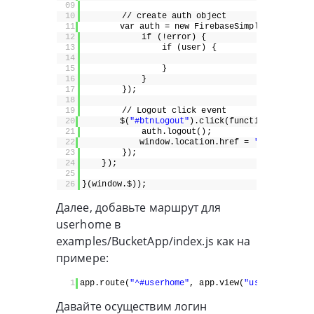
09
10
// create auth object
11
var auth = new FirebaseSimpleLogin(fire
12
if (!error) {
13
if (user) {
14
15
}
16
}
17
});
18
19
// Logout click event
20
$(
"#btnLogout"
).click(function() {
21
auth.logout();
22
window.location.href =
""
;
23
});
24
});
25
26
}(window.$));
Далее, добавьте маршрут для
userhome в
examples/BucketApp/index.js как на
примере:
1
app.route(
"^#userhome"
, app.view(
"userhome"
));
Давайте осуществим логин