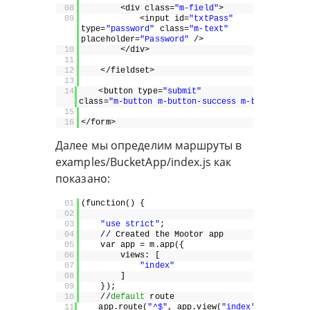
08
<div class=
"m-field"
>
09
<input id=
"txtPass"
type=
"password"
class=
"m-text"
placeholder=
"Password"
/>
10
</div>
11
12
</fieldset>
13
14
<button type=
"submit"
class=
"m-button m-button-success m-button-block
15
16
</form>
Далее мы определим маршруты в
examples/BucketApp/index.js как
показано:
01
(function() {
02
03
"use strict"
;
04
// Created the Mootor app
05
var app = m.app({
06
views: [
07
"index"
08
]
09
});
10
//
default
route
11
app.route(
"^$"
, app.view(
"index"
));