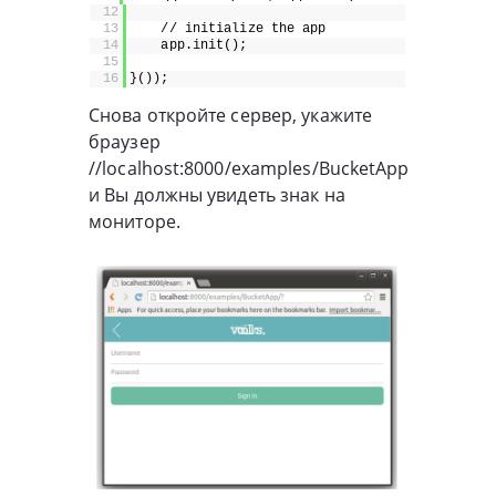
12
13
// initialize the app
14
app.init();
15
16
}());
Cнова откройте сервер, укажите
браузер
//localhost:8000/examples/BucketApp
и Вы должны увидеть знак на
мониторе.