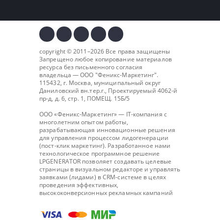
copyright © 2011–2026 Все права защищены
Запрещено любое копирование материалов
ресурса без письменного согласия
владельца — ООО "
Феникс-Маркетинг
".
115432, г. Москва, муниципальный округ
Даниловский вн.тер.г., Проектируемый 4062-й
пр-д, д. 6, стр. 1, ПОМЕЩ. 15Б/5
ООО «Феникс-Маркетинг» — IT-компания с
многолетним опытом работы,
разрабатывающая инновационные решения
для управления процессом лидогенерации
(пост-клик маркетинг). Разработанное нами
технологическое программное решение
LPGENERATOR позволяет создавать целевые
страницы в визуальном редакторе и управлять
заявками (лидами) в CRM-системе в целях
проведения эффективных,
высококонверсионных рекламных кампаний