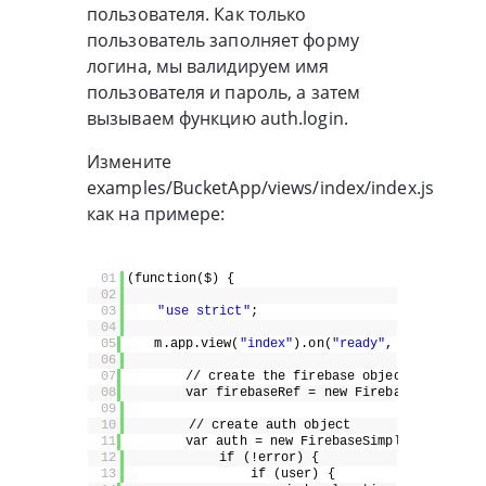
пользователя. Как только
пользователь заполняет форму
логина, мы валидируем имя
пользователя и пароль, а затем
вызываем функцию auth.login.
Измените
examples/BucketApp/views/index/index.js
как на примере:
01
(function($) {
02
03
"use strict"
;
04
05
m.app.view(
"index"
).on(
"ready"
, function() 
06
07
// create the firebase object
08
var firebaseRef = new Firebase(
'https:/
09
10
// create auth object
11
var auth = new FirebaseSimpleLogin(fire
12
if (!error) {
13
if (user) {