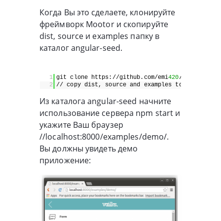
Когда Вы это сделаете, клонируйте
фреймворк Mootor и скопируйте
dist, source и examples папку в
каталог angular-seed.
1
git clone https://github.com/emi
420
/Mootor.git
2
// copy dist, source and examples to angular-se
Из каталога angular-seed начните
использование сервера npm start и
укажите Ваш браузер
//localhost:8000/examples/demo/.
Вы должны увидеть демо
приложение: