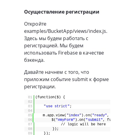
Осуществление регистрации
Откройте
examples/BucketApp/views/index.js.
Здесь мы будем работать с
регистрацией. Мы будем
использовать Firebase в качестве
бэкенда.
Давайте начнем с того, что
приложим событие submit к форме
регистрации.
01
(function($) {
02
03
"use strict"
;
04
05
m.app.view(
"index"
).on(
"ready"
, function() 
06
$(
"#myForm"
).on(
"submit"
, function() {
07
// logic will be here
08
});
09
});