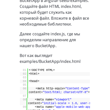
BucketApp в angular-seed/examples.
Создайте файл HTML index.html,
который будет служить как
корневой файл. Вложите в файл все
необходимые библиотеки.
Далее создайте index.js, где мы
определим направление для
нашего BucketApp.
Вот как выглядит
examples/BucketApp/index.html
01
<!DOCTYPE HTML>
02
<html>
03
04
<head>
05
06
<meta http-equiv=
"Content-Type"
content=
"text/html; charset=UTF-8"
>
07
08
<meta name=
"viewport"
content=
"initial-scale = 1.0, user-scalable = n
09
<meta name=
"apple-mobile-web-app-capable"