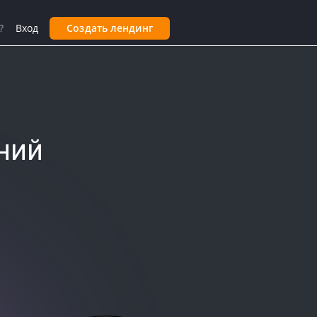
?
Вход
Создать лендинг
ний