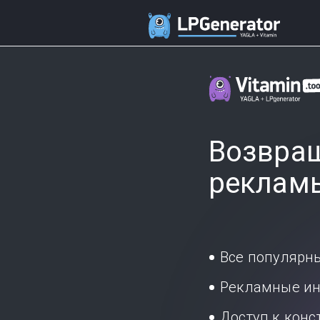
Возвращ
реклам
Все популярн
Рекламные ин
Доступ к кон