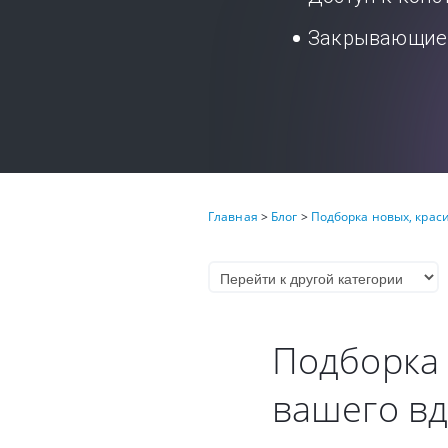
Закрывающие 
Главная
>
Блог
>
Подборка новых, крас
Подборка 
вашего в