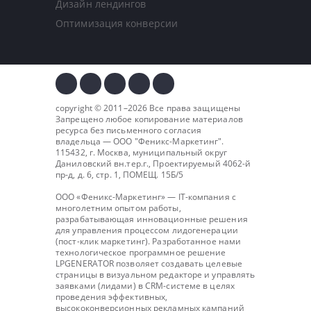
Дизайн лендингов
Оптимизация конверсии
copyright © 2011–2026 Все права защищены
Запрещено любое копирование материалов
ресурса без письменного согласия
владельца — ООО "
Феникс-Маркетинг
".
115432, г. Москва, муниципальный округ
Даниловский вн.тер.г., Проектируемый 4062-й
пр-д, д. 6, стр. 1, ПОМЕЩ. 15Б/5
ООО «Феникс-Маркетинг» — IT-компания с
многолетним опытом работы,
разрабатывающая инновационные решения
для управления процессом лидогенерации
(пост-клик маркетинг). Разработанное нами
технологическое программное решение
LPGENERATOR позволяет создавать целевые
страницы в визуальном редакторе и управлять
заявками (лидами) в CRM-системе в целях
проведения эффективных,
высококонверсионных рекламных кампаний