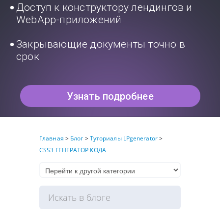
Доступ к конструктору лендингов и
WebApp-приложений
Закрывающие документы точно в
срок
Узнать подробнее
Главная
>
Блог
>
Туториалы LPgenerator
>
CSS3 ГЕНЕРАТОР КОДА