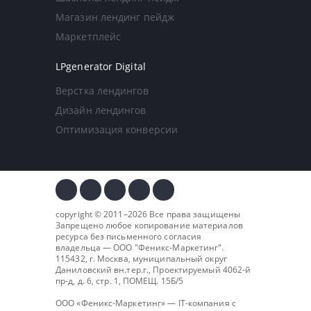
Магазин лендинг пейдж
Маркетплейс
LPgenerator Digital
Верстка лендингов
Дизайн лендингов
Оптимизация конверсии
copyright © 2011–2026 Все права защищены
Запрещено любое копирование материалов
ресурса без письменного согласия
владельца — ООО "
Феникс-Маркетинг
".
115432, г. Москва, муниципальный округ
Даниловский вн.тер.г., Проектируемый 4062-й
пр-д, д. 6, стр. 1, ПОМЕЩ. 15Б/5
ООО «Феникс-Маркетинг» — IT-компания с