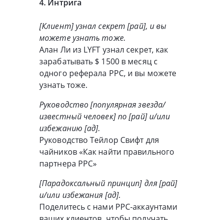
4. Интрига
[Клиент] узнал секрет [рай], и вы
можете узнать тоже.
Алан Ли из LYFT узнал секрет, как
зарабатывать $ 1500 в месяц с
одного реферала PPC, и вы можете
узнать тоже.
Руководство [популярная звезда/
известный человек] по [рай] и/или
избежанию [ад].
Руководство Тейлор Свифт для
чайников «Как найти правильного
партнера PPC»
[Парадоксальный принцип] для [рай]
и/или избежания [ад].
Поделитесь с нами PPC-аккаунтами
ваших клиентов, чтобы получать