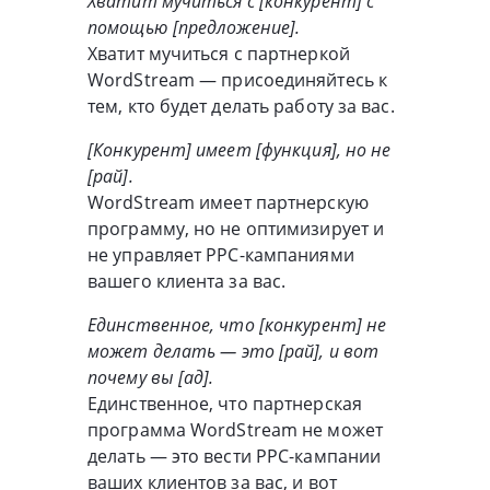
Хватит мучиться с [конкурент] с
помощью [предложение].
Хватит мучиться с партнеркой
WordStream — присоединяйтесь к
тем, кто будет делать работу за вас.
[Конкурент] имеет [функция], но не
[рай].
WordStream имеет партнерскую
программу, но не оптимизирует и
не управляет PPC-кампаниями
вашего клиента за вас.
Единственное, что [конкурент] не
может делать — это [рай], и вот
почему вы [ад].
Единственное, что партнерская
программа WordStream не может
делать — это вести PPC-кампании
ваших клиентов за вас, и вот