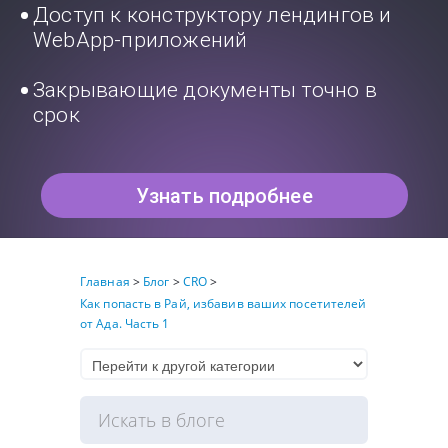
Доступ к конструктору лендингов и
WebApp-приложений
Закрывающие документы точно в
срок
Узнать подробнее
Главная
>
Блог
>
CRO
>
Как попасть в Рай, избавив ваших посетителей
от Ада. Часть 1