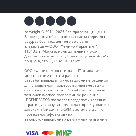
copyright © 2011–2026 Все права защищены
Запрещено любое копирование материалов
ресурса без письменного согласия
владельца — ООО "
Феникс-Маркетинг
".
115432, г. Москва, муниципальный округ
Даниловский вн.тер.г., Проектируемый 4062-й
пр-д, д. 6, стр. 1, ПОМЕЩ. 15Б/5
ООО «Феникс-Маркетинг» — IT-компания с
многолетним опытом работы,
разрабатывающая инновационные решения
для управления процессом лидогенерации
(пост-клик маркетинг). Разработанное нами
технологическое программное решение
LPGENERATOR позволяет создавать целевые
страницы в визуальном редакторе и управлять
заявками (лидами) в CRM-системе в целях
проведения эффективных,
высококонверсионных рекламных кампаний