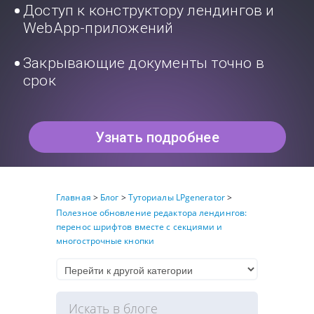
Доступ к конструктору лендингов и
WebApp-приложений
Закрывающие документы точно в
срок
Узнать подробнее
Главная
>
Блог
>
Туториалы LPgenerator
>
Полезное обновление редактора лендингов:
перенос шрифтов вместе с секциями и
многострочные кнопки