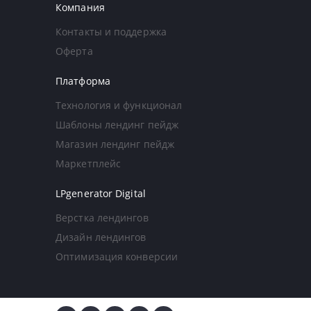
Компания
Контакты и поддержка
Оферта
Платформа
Технология и функционал
Шаблоны лендинг пейдж
Магазин лендинг пейдж
Маркетплейс
LPgenerator Digital
Верстка лендингов
Дизайн лендингов
Оптимизация конверсии