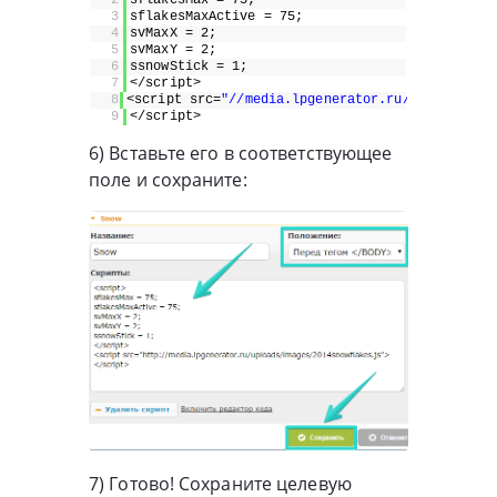
3
sflakesMaxActive = 75;
4
svMaxX = 2;
5
svMaxY = 2;
6
ssnowStick = 1;
7
</script>
8
<script src=
"//media.lpgenerator.ru/uploads/ima
9
</script>
6) Вставьте его в соответствующее
поле и сохраните:
7) Готово! Сохраните целевую