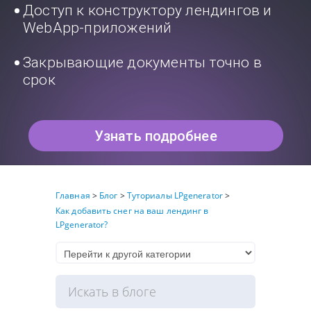
Доступ к конструктору лендингов и
WebApp-приложений
Закрывающие документы точно в
срок
Узнать подробнее
Главная
>
Блог
>
Туториалы LPgenerator
>
Как добавить снег на ваш лендинг в
LPgenerator?