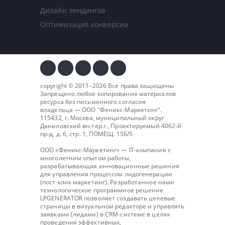
Дизайн лендингов
Оптимизация конверсии
copyright © 2011–2026 Все права защищены
Запрещено любое копирование материалов
ресурса без письменного согласия
владельца — ООО "
Феникс-Маркетинг
".
115432, г. Москва, муниципальный округ
Даниловский вн.тер.г., Проектируемый 4062-й
пр-д, д. 6, стр. 1, ПОМЕЩ. 15Б/5
ООО «Феникс-Маркетинг» — IT-компания с
многолетним опытом работы,
разрабатывающая инновационные решения
для управления процессом лидогенерации
(пост-клик маркетинг). Разработанное нами
технологическое программное решение
LPGENERATOR позволяет создавать целевые
страницы в визуальном редакторе и управлять
заявками (лидами) в CRM-системе в целях
проведения эффективных,