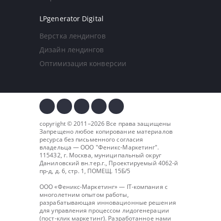
LPgenerator Digital
Верстка лендингов
Дизайн лендингов
Оптимизация конверсии
copyright © 2011–2026 Все права защищены
Запрещено любое копирование материалов
ресурса без письменного согласия
владельца — ООО "
Феникс-Маркетинг
".
115432, г. Москва, муниципальный округ
Даниловский вн.тер.г., Проектируемый 4062-й
пр-д, д. 6, стр. 1, ПОМЕЩ. 15Б/5
ООО «Феникс-Маркетинг» — IT-компания с
многолетним опытом работы,
разрабатывающая инновационные решения
для управления процессом лидогенерации
(пост-клик маркетинг). Разработанное нами