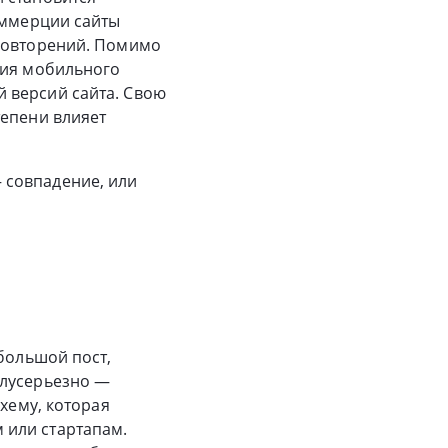
оммерции сайты
 повторений. Помимо
ния мобильного
 версий сайта. Свою
тепени влияет
 совпадение, или
ебольшой пост,
олусерьезно —
схему, которая
 или стартапам.