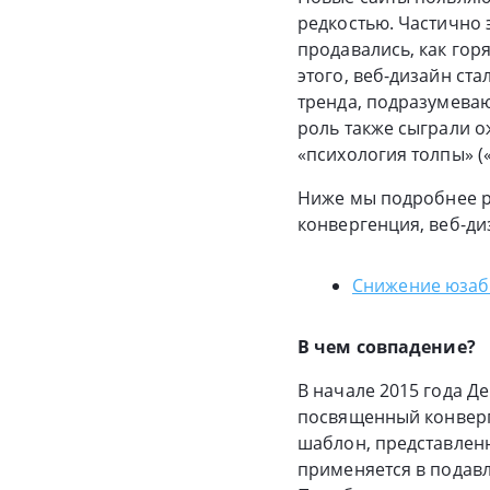
редкостью. Частично 
продавались, как го
этого, веб-дизайн ст
тренда, подразумева
роль также сыграли о
«психология толпы» («
Ниже мы подробнее р
конвергенция, веб-диз
Снижение юзаби
В чем совпадение?
В начале 2015 года Д
посвященный конверг
шаблон, представленн
применяется в подав