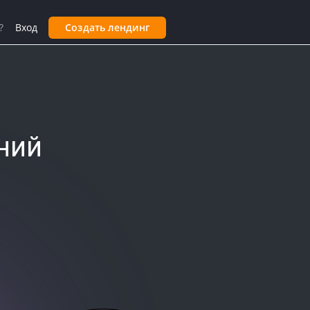
?
Вход
Создать лендинг
ний