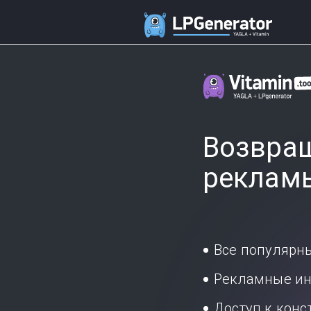
Возвращ
реклам
Все популярн
Рекламные ин
Доступ к кон