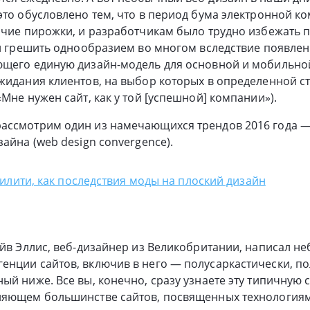
это обусловлено тем, что в период бума электронной к
рячие пирожки, и разработчикам было трудно избежать
ал грешить однообразием во многом вследствие появле
ющего единую дизайн-модель для основной и мобильной
жидания клиентов, на выбор которых в определенной с
Мне нужен сайт, как у той [успешной] компании»).
ассмотрим один из намечающихся трендов 2016 года —
айна (web design convergence).
лити, как последствия моды на плоский дизайн
ейв Эллис, веб-дизайнер из Великобритании, написал н
енции сайтов, включив в него — полусаркастически, п
ый ниже. Все вы, конечно, сразу узнаете эту типичную 
ляющем большинстве сайтов, посвященных технологиям