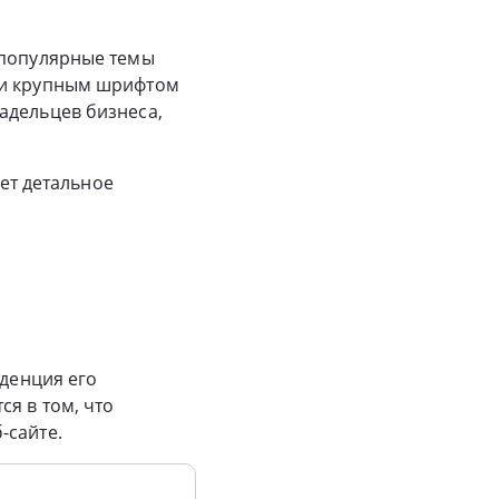
 популярные темы
м и крупным шрифтом
адельцев бизнеса,
ует детальное
нденция его
я в том, что
-сайте.