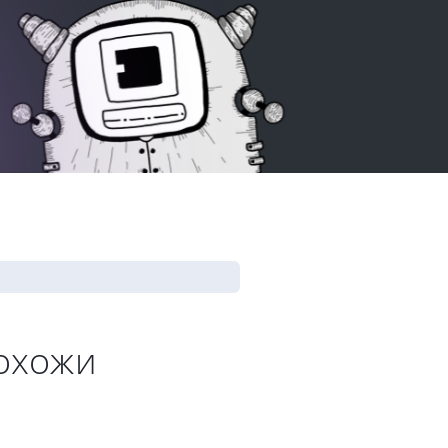
охожи