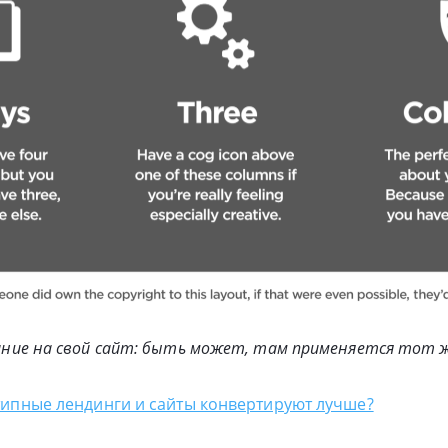
ие на свой сайт: быть может, там применяется тот ж
ипныe лендинги и сайты конвертируют лучше?