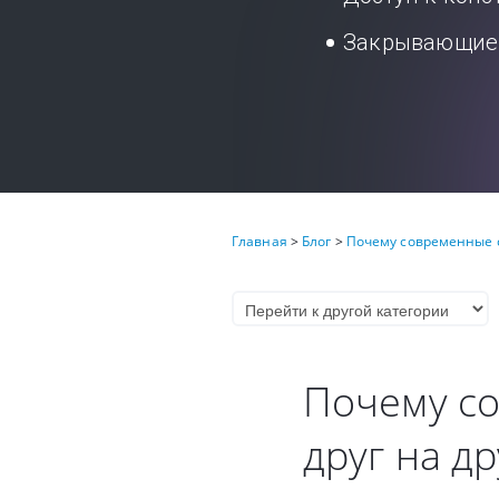
Закрывающие 
Главная
>
Блог
>
Почему современные са
Почему со
друг на др