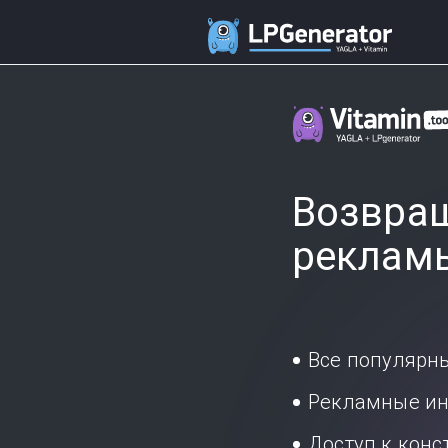
Возвращ
реклам
Все популярн
Рекламные ин
Доступ к кон