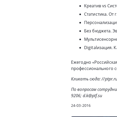
Креатив vs Сис
Статистика. От
Персонализация
Без бюджета. Э
Мультисенсорны
Digitalизация. 
Ежегодно «Российска
профессионального с
Кликать сюда: //ptpr.r
По вопросам сотрудни
9206; d.k@ptf.su
24-03-2016