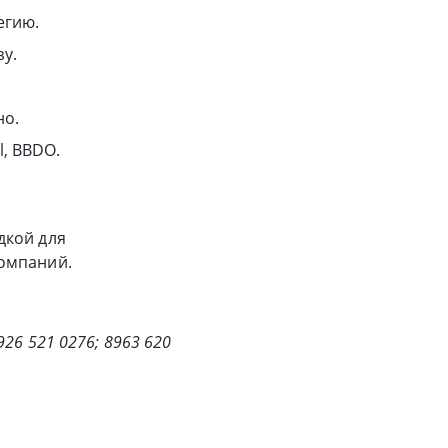
егию.
у.
но.
l, BBDO.
дкой для
компаний.
26 521 0276; 8963 620