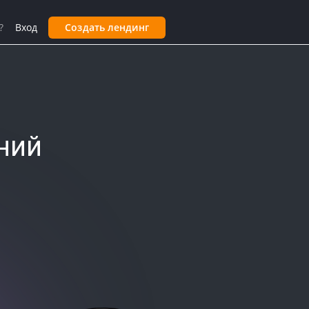
?
Вход
Создать лендинг
ний