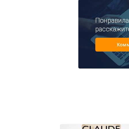
Понравила
расскажит
Комм