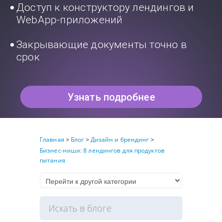
Доступ к конструктору лендингов и
WebApp-приложений
Закрывающие документы точно в
срок
Узнать подробнее
Главная
>
Блог
>
Дизайн и брендинг
>
Бизнес-ниши: 8 лендингов для продуктов
питания