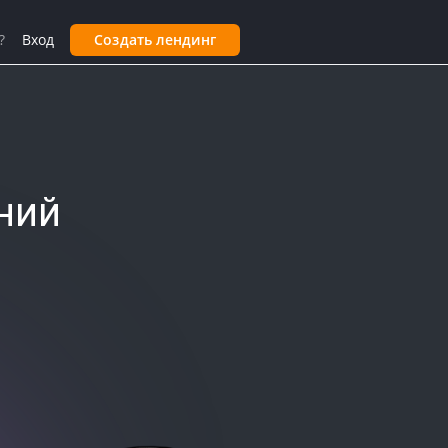
?
Вход
Создать лендинг
ний