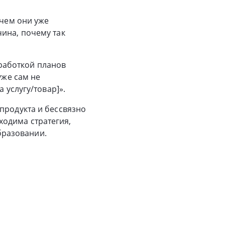
 чем они уже
ина, почему так
работкой планов
уже сам не
 услугу/товар]».
продукта и бессвязно
одима стратегия,
бразовании.