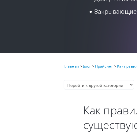
Закрывающие 
Главная
>
Блог
>
Прайсинг
>
Как прави
Как прав
существу