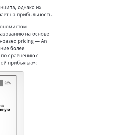
нципа, однако их
ает на прибыльность.
кономистом
бразованию на основе
-based pricing — An
яние более
 по сравнению с
ной прибылью»: