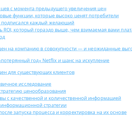
яцев с момента предыдущего увеличения цен
новые функции, которые высоко ценят потребители
гу подписался каждый желающий
сь ROI, который гораздо выше, чем взимаемая вами плат
од
ен на компанию в совокупности — и неожиданные выго
«потерянный год» Netflix и шанс на искупление
ен для существующих клиентов
рвичное исследование
 стратегию ценообразования
ывы с качественной и количественной информацией
н информационной стратегии
после запуска процесса и корректировка на их основе