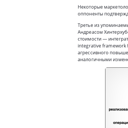
Некоторые маркетоло
оппоненты подтвержд
Третье из упоминаем
Андреасом Хинтерхубе
стоимости — интеграт
integrative framework
агрессивного повышен
аналогичными измене