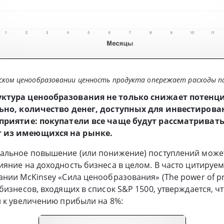
ком ценообразовании ценность продукта опережает расходы 
уктура ценообразования не только снижает потен
ьно, количество денег, доступных для инвестирован
сприятие: покупатели все чаще будут рассматриват
 из имеющихся на рынке.
альное повышение (или понижение) поступлений может
яние на доходность бизнеса в целом. В часто цитируе
нии McKinsey «Сила ценообразования» (The power of pri
бизнесов, входящих в список S&P 1500, утверждается, ч
 к увеличению прибыли на 8%: