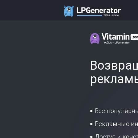
Возвращ
реклам
Все популярн
Рекламные ин
Доступ к кон