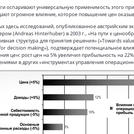
ги оспаривают универсальную применимость этого при
ают огромное влияние, которое повышение цен оказыв
ых здесь исследований, опубликованное австрийским э
ром (Andreas Hinterhuber) в 2003 г., «На пути к ценоо
ивная структура для принятия решения» («Towards value
 for decision making»), подтверждает потенциальное вли
ия цен: рост цен на 5% увеличил прибыльность на 22%
ниями в других «инструментах управления операцион