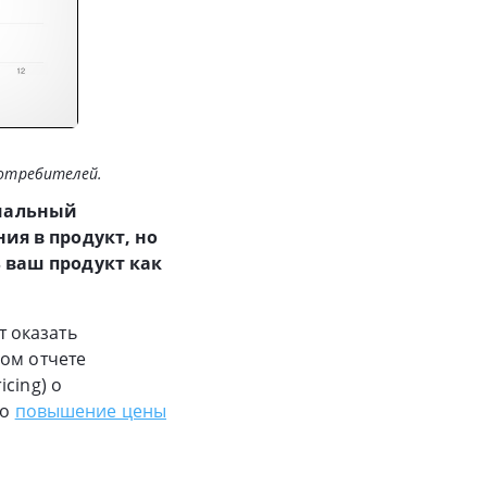
потребителей.
циальный
ия в продукт, но
ь ваш продукт как
 оказать
мом отчете
cing) о
то
повышение цены