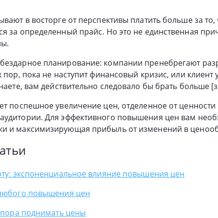
ывают в восторге от перспективы платить больше за то,
я за определенный прайс. Но это не единственная прич
ы.
бездарное планирование: компании пренебрегают раз
х пор, пока не наступит финансовый кризис, или клиент 
наете, вам действительно следовало бы брать больше [за
ет поспешное увеличение цен, отделенное от ценности 
аудитории. Для эффективного повышения цен вам необх
и и максимизирующая прибыль от изменений в ценоо
атьи
арту: экспоненциальное влияние повышения цен
 любого повышения цен
о пора поднимать цены