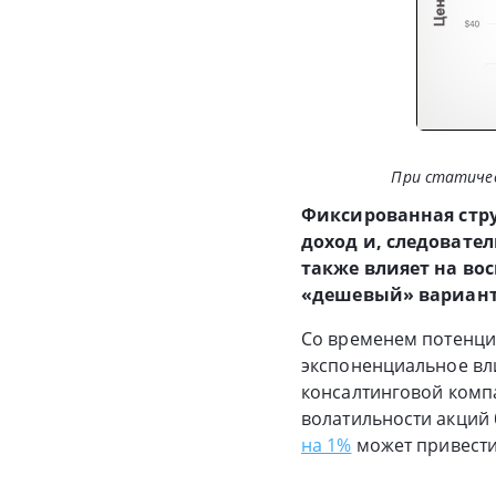
При статичес
Фиксированная стр
доход и, следовател
также влияет на во
«дешевый» вариант
Со временем потенци
экспоненциальное вли
консалтинговой компа
волатильности акций 
на 1%
может привести