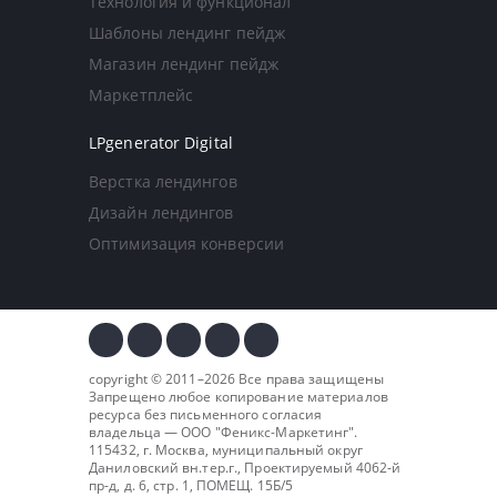
Технология и функционал
Шаблоны лендинг пейдж
Магазин лендинг пейдж
Маркетплейс
LPgenerator Digital
Верстка лендингов
Дизайн лендингов
Оптимизация конверсии
copyright © 2011–2026 Все права защищены
Запрещено любое копирование материалов
ресурса без письменного согласия
владельца — ООО "
Феникс-Маркетинг
".
115432, г. Москва, муниципальный округ
Даниловский вн.тер.г., Проектируемый 4062-й
пр-д, д. 6, стр. 1, ПОМЕЩ. 15Б/5