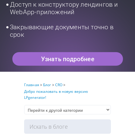
Доступ к конструктору лендингов и
WebApp-приложений
Закрывающие документы точно в
срок
Узнать подробнее
Главная
>
Блог
>
CRO
>
Добро пожаловать в новую версию
LPgenerator!