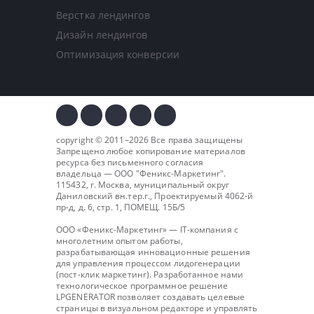
Верстка лендингов
Дизайн лендингов
Оптимизация конверсии
copyright © 2011–2026 Все права защищены
Запрещено любое копирование материалов
ресурса без письменного согласия
владельца — ООО "
Феникс-Маркетинг
".
115432, г. Москва, муниципальный округ
Даниловский вн.тер.г., Проектируемый 4062-й
пр-д, д. 6, стр. 1, ПОМЕЩ. 15Б/5
ООО «Феникс-Маркетинг» — IT-компания с
многолетним опытом работы,
разрабатывающая инновационные решения
для управления процессом лидогенерации
(пост-клик маркетинг). Разработанное нами
технологическое программное решение
LPGENERATOR позволяет создавать целевые
страницы в визуальном редакторе и управлять