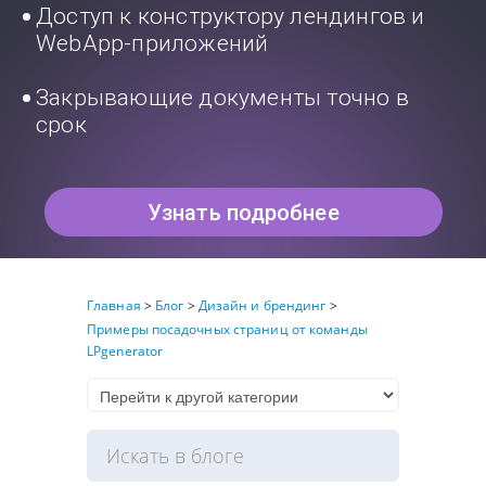
Доступ к конструктору лендингов и
WebApp-приложений
Закрывающие документы точно в
срок
Узнать подробнее
Главная
>
Блог
>
Дизайн и брендинг
>
Примеры посадочных страниц от команды
LPgenerator