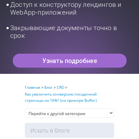
Доступ к конструктору лендингов и
WebApp-приложений
Закрывающие документы точно в
срок
Узнать подробнее
Главная
>
Блог
>
CRO
>
Как увеличить конверсию посадочной
страницы на 16%? (на примере Buffer)