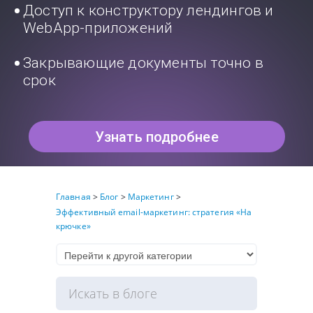
Доступ к конструктору лендингов и
WebApp-приложений
Закрывающие документы точно в
срок
Узнать подробнее
Главная
>
Блог
>
Маркетинг
>
Эффективный email-маркетинг: стратегия «На
крючке»