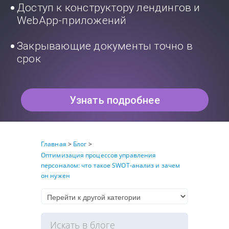
Доступ к конструктору лендингов и
WebApp-приложений
Закрывающие документы точно в
срок
Узнать подробнее
Главная
>
Блог
>
Оптимизация процессов управления
персоналом: что такое SWOT-анализ и зачем
он нужен