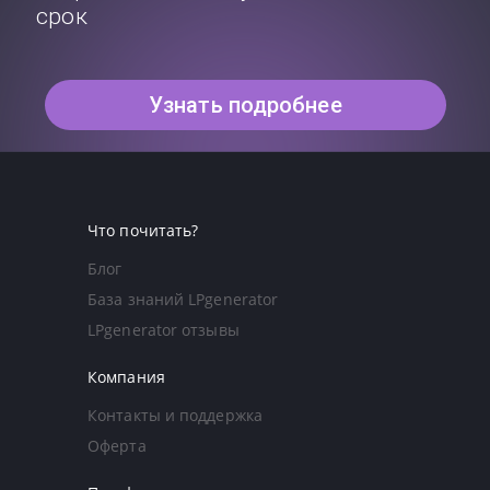
срок
Узнать подробнее
Что почитать?
Блог
База знаний LPgenerator
LPgenerator отзывы
Компания
Контакты и поддержка
Оферта