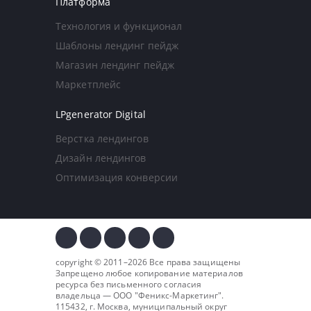
Платформа
Технология и функционал
Шаблоны лендинг пейдж
Магазин лендинг пейдж
Маркетплейс
LPgenerator Digital
Верстка лендингов
Дизайн лендингов
Оптимизация конверсии
copyright © 2011–2026 Все права защищены
Запрещено любое копирование материалов
ресурса без письменного согласия
владельца — ООО "
Феникс-Маркетинг
".
115432, г. Москва, муниципальный округ