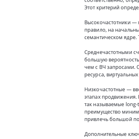
Этот критерий опреде
Высокочастотники — п
правило, на начальны
семантическом ядре. 
Среднечастотными счи
большую вероятность
чем с ВЧ запросами. 
ресурса, виртуальных 
Низкочастотные — вво
этапах продвижения.
так называемые long-
преимущество минимал
привлечь большой пот
Дополнительные ключ