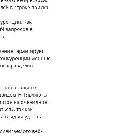
ей в строке поиска.
уренции. Как
ВЧ запросов в
аз.
ление гарантирует
 конкуренции меньше,
нных разделов
ь на начальных
двидом НЧ являются
мотря на очевидное
ься», так как
 вряд ли удастся.
одвигаемого веб-