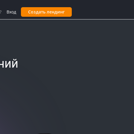
?
Вход
Создать лендинг
ний