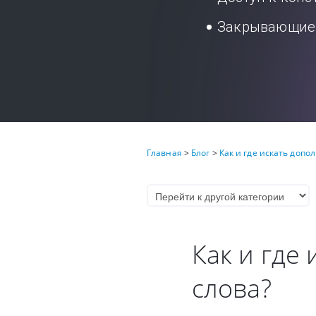
Закрывающие 
Главная
>
Блог
>
Как и где искать доп
Как и где
слова?