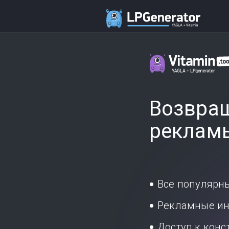
Возвращ
реклам
Все популярн
Рекламные ин
Доступ к кон