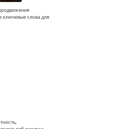
 продвижения
е ключевые слова для
тность,
емого веб-ресурса.