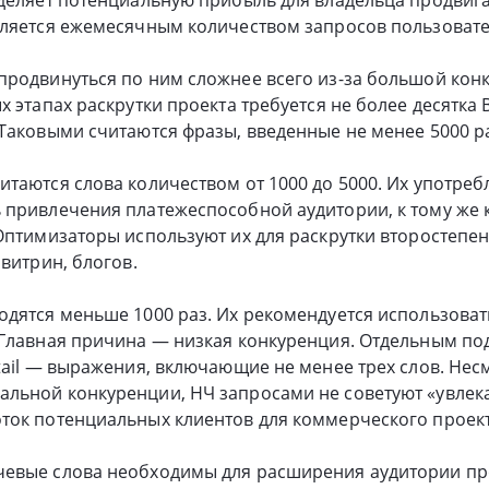
ляется ежемесячным количеством запросов пользовател
родвинуться по ним сложнее всего из-за большой конк
х этапах раскрутки проекта требуется не более десятка 
Таковыми считаются фразы, введенные не менее 5000 р
таются слова количеством от 1000 до 5000. Их употреб
 привлечения платежеспособной аудитории, к тому же
Оптимизаторы используют их для раскрутки второстепе
витрин, блогов.
дятся меньше 1000 раз. Их рекомендуется использоват
 Главная причина — низкая конкуренция. Отдельным по
tail — выражения, включающие не менее трех слов. Нес
ьной конкуренции, НЧ запросами не советуют «увлекат
ок потенциальных клиентов для коммерческого проекта
евые слова необходимы для расширения аудитории пр