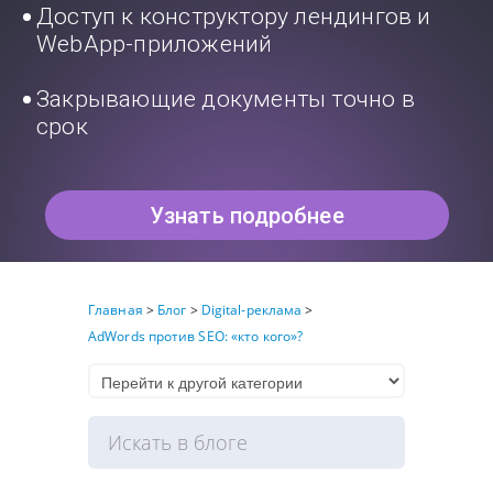
Доступ к конструктору лендингов и
WebApp-приложений
Закрывающие документы точно в
срок
Узнать подробнее
Главная
>
Блог
>
Digital-реклама
>
AdWords против SEO: «кто кого»?