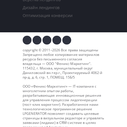
Дизайн лендингов
Оптимизация конверсии
copyright © 2011–2026 Все права защищены
Запрещено любое копирование материалов
ресурса без письменного согласия
владельца — ООО "
Феникс-Маркетинг
".
115432, г. Москва, муниципальный округ
Даниловский вн.тер.г., Проектируемый 4062-й
пр-д, д. 6, стр. 1, ПОМЕЩ. 15Б/5
ООО «Феникс-Маркетинг» — IT-компания с
многолетним опытом работы,
разрабатывающая инновационные решения
для управления процессом лидогенерации
(пост-клик маркетинг). Разработанное нами
технологическое программное решение
LPGENERATOR позволяет создавать целевые
страницы в визуальном редакторе и управлять
заявками (лидами) в CRM-системе в целях