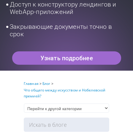
Доступ к конструктору лендингов и
WebApp-приложений
Закрывающие документы точно в
срок
Узнать подробнее
Главная
>
Блог
>
Что общего между искусством и Нобелевской
премией?