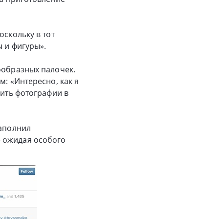
оскольку в тот
ы и фигуры».
ообразных палочек.
м: «Интересно, как я
жить фотографии в
заполнил
е ожидая особого