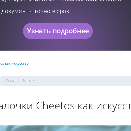
документы точно в срок
Узнать подробнее
os как искусство
лочки Cheetos как искусс