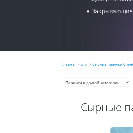
Закрывающие 
Главная
>
Блог
>
Сырные палочки Cheet
Сырные па