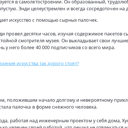
зуется в самолетостроении. Он образованный, трудолю
устую. Энди целеустремлен и всегда сосредоточен на д
ает искусство с помощью сырных палочек.
и провел десятки часов, изучая содержимое пакетов с
тойной смотрителя музея. Он выкладывает свои лучшие
ь у него более 40 000 подписчиков со всего мира.
дения искусства так дорого стоят?
ом, положившим начало долгому и невероятному прик
 стала палочка в форме снежного человека.
ода, работая над инженерным проектом у себя дома, Ху
ько увлечен своей работой, что решил не отвлекаться 