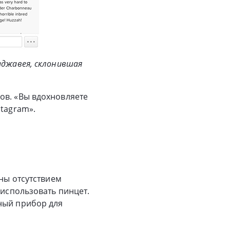
каджавея, склонившая
ов. «Вы вдохновляете
stagram».
ьны отсутствием
 использовать пинцет.
ный прибор для