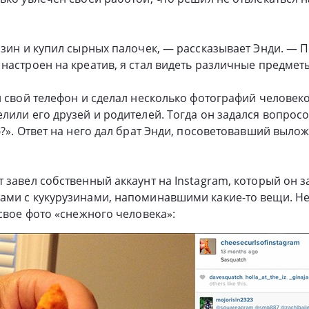
азин и купил сырных палочек, — рассказывает Энди. — П
настроен на креатив, я стал видеть различные предмет
л свой телефон и сделал несколько фотографий человек
лили его друзей и родителей. Тогда он задался вопросо
ю?». Ответ на него дал брат Энди, посоветовавший выло
 завел собственный аккаунт на Instagram, который он 
ами с кукурузинами, напоминавшими какие-то вещи. Н
 свое фото «снежного человека»: