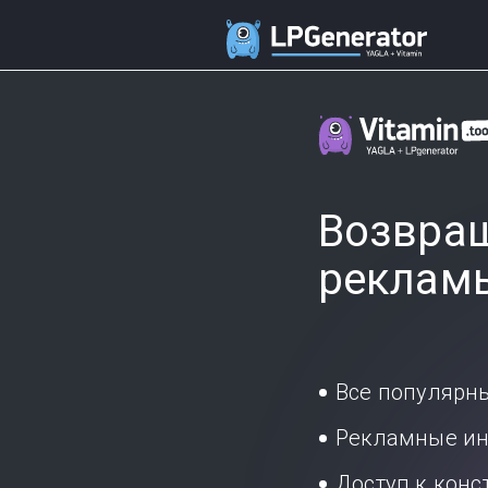
Возвращ
реклам
Все популярн
Рекламные ин
Доступ к кон