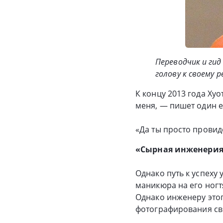
Переводчик и гид
голову к своему 
К концу 2013 года Ху
меня, — пишет один е
«Да ты просто провид
«Сырная инженери
Однако путь к успеху
маникюра на его ногт
Однако инженеру этог
фотографирования св