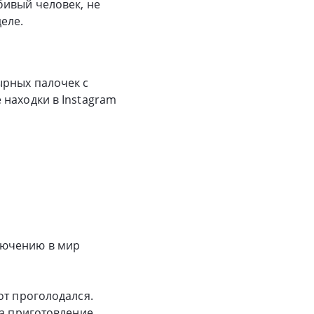
бивый человек, не
еле.
ырных палочек с
 находки в Instagram
лючению в мир
от проголодался.
на приготовление