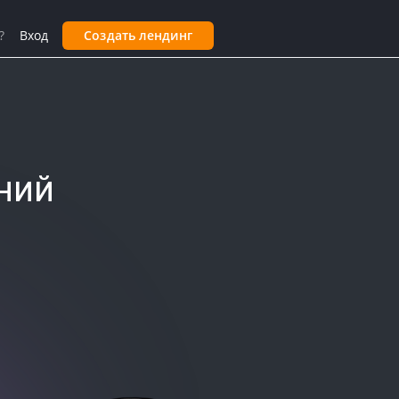
?
Вход
Создать лендинг
ний