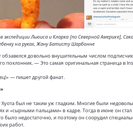
 в экспедиции Льюиса и Кларка [по Северной Америке], Са
ребенку на руках, Жану Батисту Шарбонне
от обзавелся довольно внушительным числом подписчик
го поклонник. — Это самая оригинальная страница в In
ец!» — пишет другой фанат.
я»
 у Хуота был не таким уж гладким. Многие были недовол
ях и «сырными пальцами» в кадре. Тогда в июне он стал
о было недостаточно, и поэтому он соорудил специаль
оих работ.