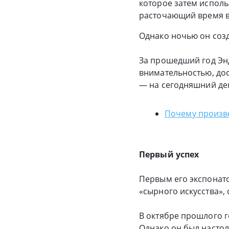
которое затем исполь
расточающий время вп
Однако ночью он созд
За прошедший год Энд
внимательностью, дос
— на сегодняшний ден
Почему произве
Первый успех
Первым его экспонат
«сырного искусства»,
В октябре прошлого г
Однако он был настол