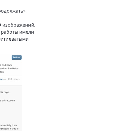
родолжать».
40 изображений,
о работы имели
 витиеватыми