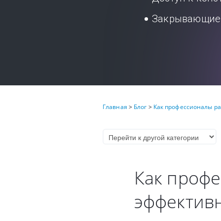
Закрывающие 
Главная
>
Блог
>
Как профессионалы ра
Как проф
эффективн