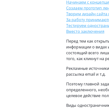
Начинаем с концепци
Создаем прототип ле
Творим дизайн сайта 
За работу принимают
Тестируем одностран
Вместо заключения
Перед тем как открыт
информации о видах и
состоящий всего лишь
того, как кликнут на 
Рекламные источники 
рассылка email и т.д.
Поэтому главной зада
определенного, необх
целевое действие пол
Виды одностраничник