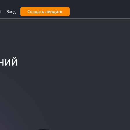
?
Вход
Создать лендинг
ний