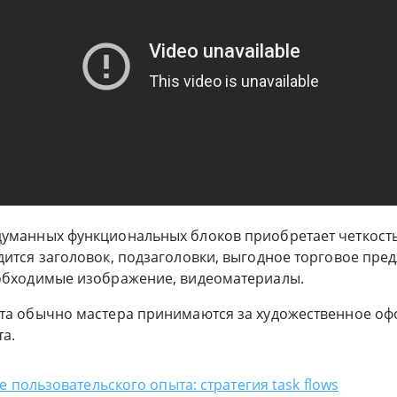
думанных функциональных блоков приобретает четкость
дится заголовок, подзаголовки, выгодное торговое пре
еобходимые изображение, видеоматериалы.
ста обычно мастера принимаются за художественное о
а.
 пользовательского опыта: стратегия task flows