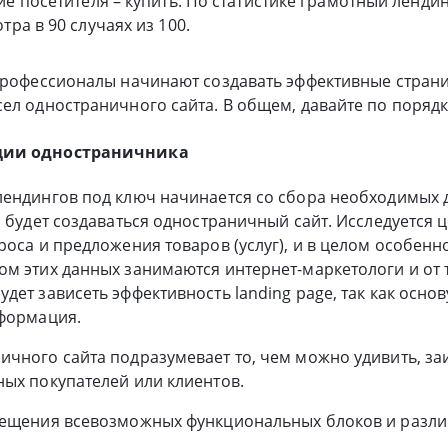
ие посетителя – купить. По статистике грамотный ленди
ра в 90 случаях из 100.
 профессионалы начинают создавать эффективные стран
ел одностраничного сайта. В общем, давайте по порядк
ции одностраничника
лендингов под ключ начинается со сбора необходимых 
о будет создаваться одностраничный сайт. Исследуется 
роса и предложения товаров (услуг), и в целом особенн
м этих данных занимаются интернет-маркетологи и от т
дет зависеть эффективность landing page, так как осно
нформация.
чного сайта подразумевает то, чем можно удивить, за
ых покупателей или клиентов.
мещения всевозможных функциональных блоков и разл