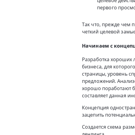
целевое действ
первого просмот
Так что, прежде чем
четкий целевой замыс
Начинаем с концеп
Разработка хороших 
бизнеса, для которог
страницы, уровень сп
предложений. Анализо
хорошо поработают бу
составляет данная и
Концепция однострани
зацепить потенциальн
Создается схема раз
лендинга.