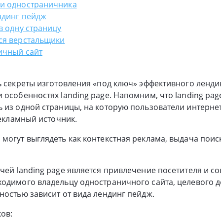
и одностраничника
ндинг пейдж
в одну страницу
ся верстальщики
ичный сайт
ь секреты изготовления «под ключ» эффективного ленди
 особенностях landing page. Напомним, что landing page
 из одной страницы, на которую пользователи интерне
рекламный источник.
могут выглядеть как контекстная реклама, выдача поис
чей landing page является привлечение посетителя и 
одимого владельцу одностраничного сайта, целевого д
ностью зависит от вида лендинг пейдж.
ов: