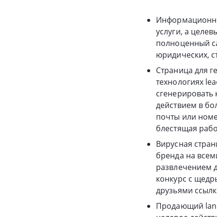
Информационный
услуги, а целе
полноценный са
юридических, ст
Страница для г
технологиях le
сгенерировать 
действием в бо
почты или номе
блестящая рабо
Вирусная стран
бренда на всем
развлечением д
конкурс с щедр
друзьями ссылк
Продающий landi