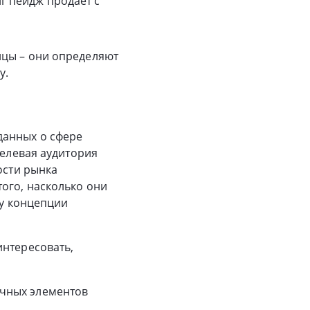
нг пейдж продает с
ицы – они определяют
у.
данных о сфере
целевая аудитория
ости рынка
ого, насколько они
ву концепции
интересовать,
ичных элементов