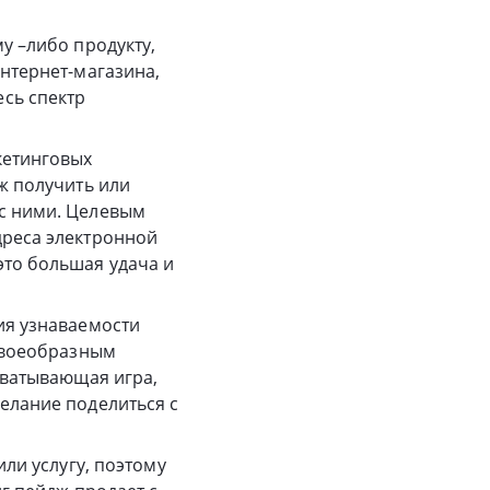
у –либо продукту,
интернет-магазина,
сь спектр
кетинговых
ж получить или
 с ними. Целевым
дреса электронной
это большая удача и
ия узнаваемости
 своеобразным
хватывающая игра,
елание поделиться с
или услугу, поэтому