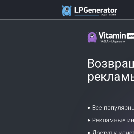
Возвращ
реклам
Все популярн
Рекламные ин
Доступ к кон