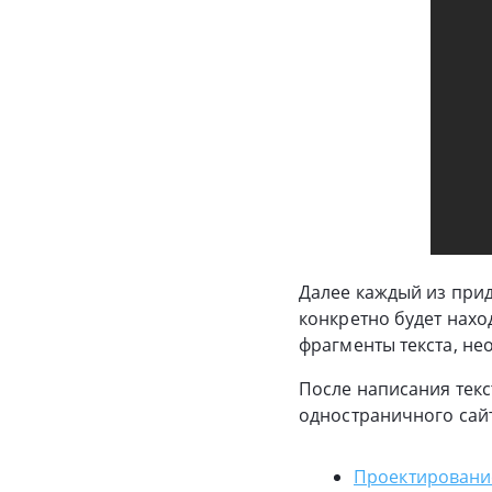
Далее каждый из при
конкретно будет нахо
фрагменты текста, н
После написания тек
одностраничного сайт
Проектирование