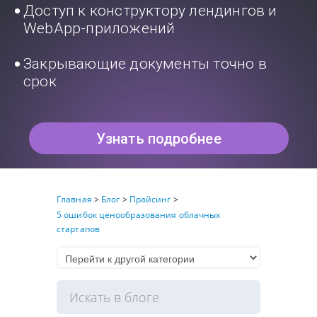
Доступ к конструктору лендингов и
WebApp-приложений
Закрывающие документы точно в
срок
Узнать подробнее
Главная
>
Блог
>
Прайсинг
>
5 ошибок ценообразования облачных
стартапов