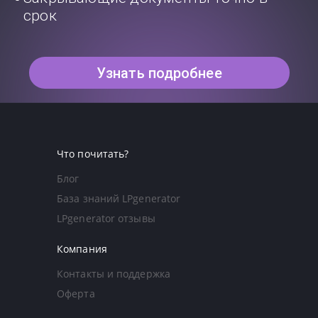
срок
Узнать подробнее
Что почитать?
Блог
База знаний LPgenerator
LPgenerator отзывы
Компания
Контакты и поддержка
Оферта