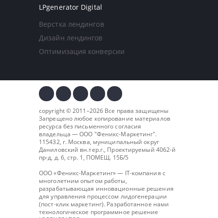
LPgenerator Digital
Верстка лендингов
Дизайн лендингов
Оптимизация конверсии
copyright © 2011–2026 Все права защищены
Запрещено любое копирование материалов
ресурса без письменного согласия
владельца — ООО "
Феникс-Маркетинг
".
115432, г. Москва, муниципальный округ
Даниловский вн.тер.г., Проектируемый 4062-й
пр-д, д. 6, стр. 1, ПОМЕЩ. 15Б/5
ООО «Феникс-Маркетинг» — IT-компания с
многолетним опытом работы,
разрабатывающая инновационные решения
для управления процессом лидогенерации
(пост-клик маркетинг). Разработанное нами
технологическое программное решение