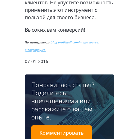
клиентов. Не упустите возможность
применить этот инструмент с
пользой для своего бизнеса.
Высоких вам конверсий!
По материалам
blog.profitwell.com
Image source:
picography.co
07-01-2016
Понравилась статья?
Поделитесь
впечатлениями или
расскажите о вашем
опыте.
Комментировать