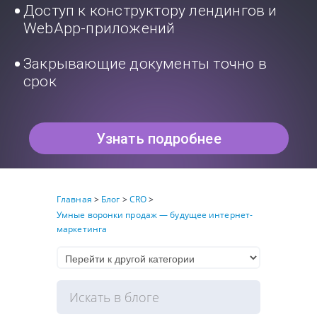
Доступ к конструктору лендингов и
WebApp-приложений
Закрывающие документы точно в
срок
Узнать подробнее
Главная
>
Блог
>
CRO
>
Умные воронки продаж — будущее интернет-
маркетинга