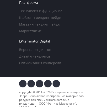
Платформа
Технология и функционал
Шаблоны лендинг пейдж
Магазин лендинг пейдж
Маркетплейс
LPgenerator Digital
Верстка лендингов
Дизайн лендингов
Оптимизация конверсии
copyright © 2011–2026 Все права защищены
Запрещено любое копирование материалов
ресурса без письменного согласия
владельца — ООО "
Феникс-Маркетинг
".