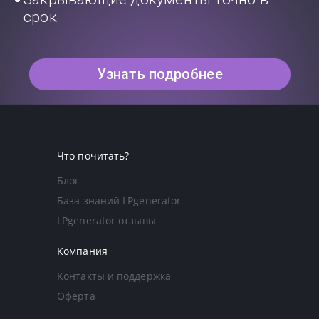
срок
Узнать подробнее
Что почитать?
Блог
База знаний LPgenerator
LPgenerator отзывы
Компания
Контакты и поддержка
Оферта