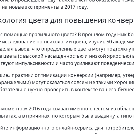
с на новые эксперименты в 2017 году.
ихология цвета для повышения конве
с помощью правильного цвета? В прошлом году Ник Кол
исследование по психологии цвета, изучив 50 академич
сделал вывод, что определенные цвета могут подтолкну
ые цвета (с высокой насыщенностью и низкой яркостью)
твуют импульсивности и часто усиливают поведенчески
ие» практики оптимизации конверсии (например, утвер
оранжевыми) могут оказаться совсем не такими хороши
язательно нужно проверить в контексте вашего бизнес
!-моментов» 2016 года связан именно с тестом из облас
льтатах, а в причинах, по которым была выдвинута гипот
сайте информационного онлайн-сервиса для потребител