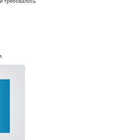
ей требовалось
м.