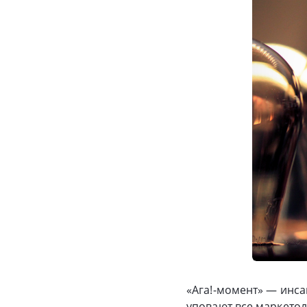
«Ага!-момент» — инса
уповают все маркетол