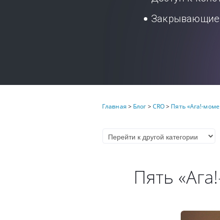
Закрывающие 
Главная
>
Блог
>
CRO
>
Пять «Ага!-моме
Пять «Ага