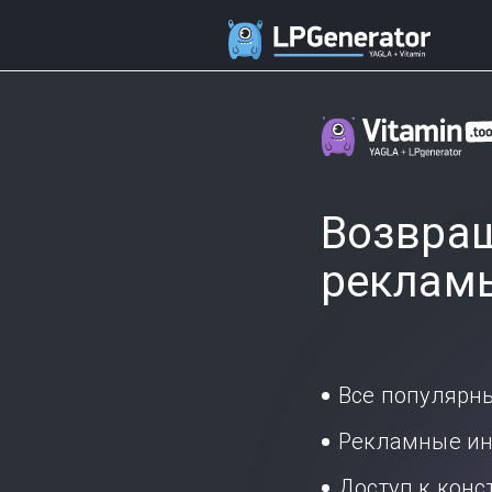
Возвращ
реклам
Все популярн
Рекламные ин
Доступ к кон