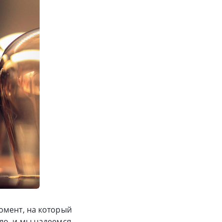
омент, на который
ло, и мы надеемся,