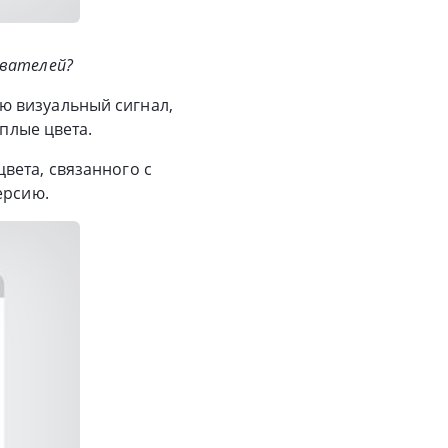
ователей?
ю визуальный сигнал,
еплые цвета.
вета, связанного с
ерсию.