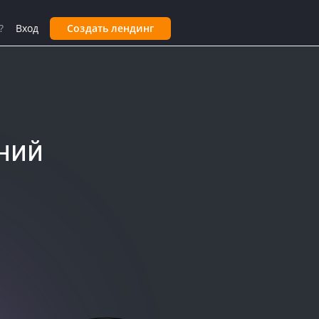
?
Вход
Создать лендинг
ний