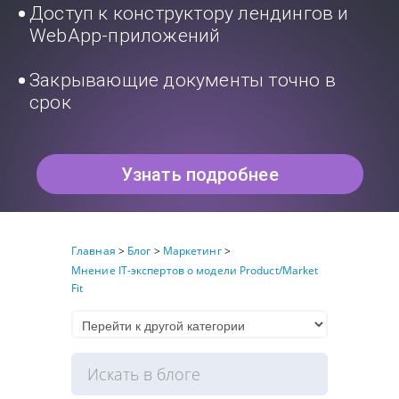
Доступ к конструктору лендингов и
WebApp-приложений
Закрывающие документы точно в
срок
Узнать подробнее
Главная
>
Блог
>
Маркетинг
>
Мнение IT-экспертов о модели Product/Market
Fit