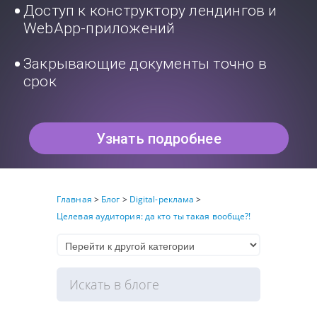
Доступ к конструктору лендингов и
WebApp-приложений
Закрывающие документы точно в
срок
Узнать подробнее
Главная
>
Блог
>
Digital-реклама
>
Целевая аудитория: да кто ты такая вообще?!