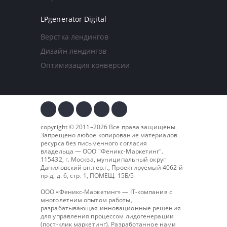
LPgenerator Digital
Верстка лендингов
Дизайн лендингов
Оптимизация конверсии
copyright © 2011–2026 Все права защищены
Запрещено любое копирование материалов
ресурса без письменного согласия
владельца — ООО "
Феникс-Маркетинг
".
115432, г. Москва, муниципальный округ
Даниловский вн.тер.г., Проектируемый 4062-й
пр-д, д. 6, стр. 1, ПОМЕЩ. 15Б/5
ООО «Феникс-Маркетинг» — IT-компания с
многолетним опытом работы,
разрабатывающая инновационные решения
для управления процессом лидогенерации
(пост-клик маркетинг). Разработанное нами