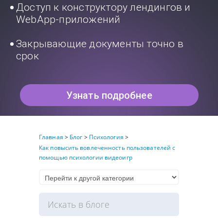
Доступ к конструктору лендингов и
WebApp-приложений
Закрывающие документы точно в
срок
Узнать подробнее
Главная
>
Блог
>
Психология
>
Как повысить вовлеченность пользователей с
помощью психологии видеоигр