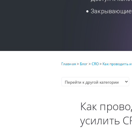
Закрывающие 
Главная
>
Блог
>
CRO
>
Как проводить 
Как прово
усилить C