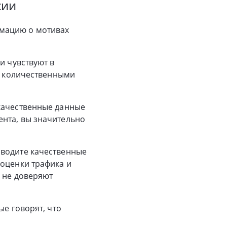
сии
рмацию о мотивах
и чувствуют в
ми количественными
 качественные данные
ента, вы значительно
оводите качественные
 оценки трафика и
и не доверяют
ые говорят, что