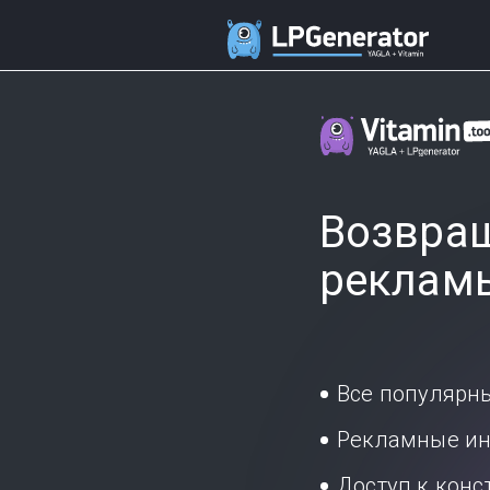
Возвращ
реклам
Все популярн
Рекламные ин
Доступ к кон