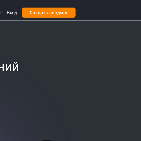
?
Вход
Создать лендинг
ний