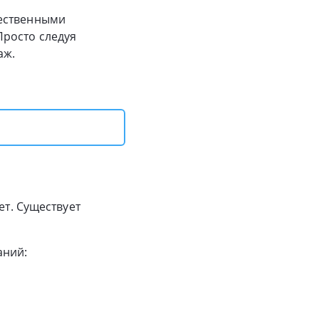
чественными
Просто следуя
аж.
ет. Существует
аний: