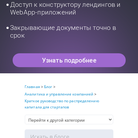
Доступ к конструктору лендингов и
WebApp-приложений
Закрывающие документы точно в
срок
Узнать подробнее
Главная
>
Блог
>
Аналитика и управление компанией
>
Краткое руководство по распределению
капитала для стартапов