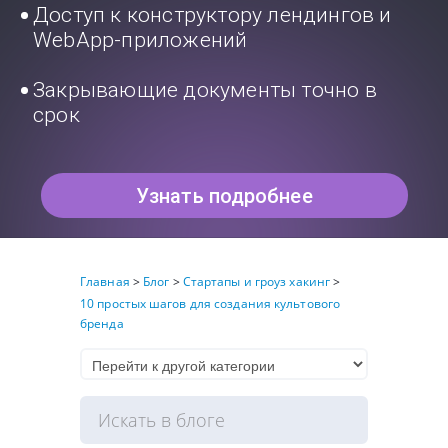
Доступ к конструктору лендингов и
WebApp-приложений
Закрывающие документы точно в
срок
Узнать подробнее
Главная
>
Блог
>
Стартапы и гроуз хакинг
>
10 простых шагов для создания культового
бренда