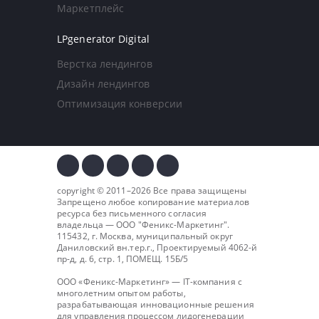
Маркетплейс
LPgenerator Digital
Верстка лендингов
Дизайн лендингов
Оптимизация конверсии
copyright © 2011–2026 Все права защищены
Запрещено любое копирование материалов
ресурса без письменного согласия
владельца — ООО "
Феникс-Маркетинг
".
115432, г. Москва, муниципальный округ
Даниловский вн.тер.г., Проектируемый 4062-й
пр-д, д. 6, стр. 1, ПОМЕЩ. 15Б/5
ООО «Феникс-Маркетинг» — IT-компания с
многолетним опытом работы,
разрабатывающая инновационные решения
для управления процессом лидогенерации