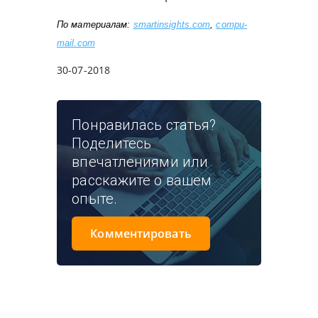
По материалам: 
smartinsights.com
, 
compu-
mail.com
30-07-2018
Понравилась статья?
Поделитесь
впечатлениями или
расскажите о вашем
опыте.
Комментировать