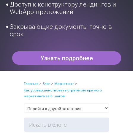
Доступ к конструктору лендингов и
WebApp-приложений
Закрывающие документы точно в
срок
Узнать подробнее
Главная
>
Блог
>
Маркетинг
>
Как усовершенствовать стратегию прямого
маркетинга за 6 шагов