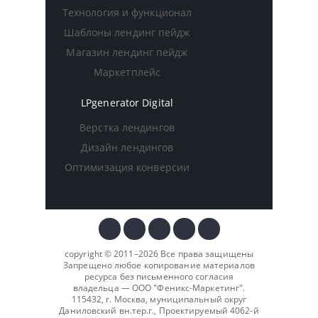
Технология и функционал
Шаблоны лендинг пейдж
Магазин лендинг пейдж
Маркетплейс
LPgenerator Digital
Верстка лендингов
Дизайн лендингов
Оптимизация конверсии
copyright © 2011–2026 Все права защищены
Запрещено любое копирование материалов
ресурса без письменного согласия
владельца — ООО "
Феникс-Маркетинг
".
115432, г. Москва, муниципальный округ
Даниловский вн.тер.г., Проектируемый 4062-й