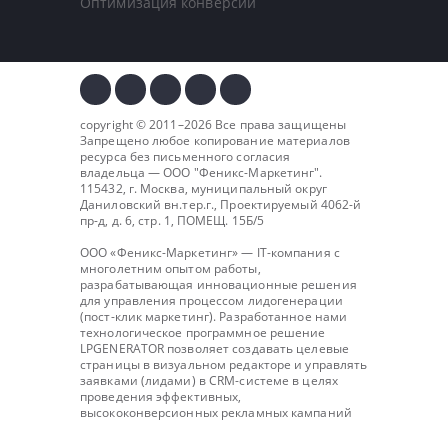
Оптимизация конверсии
copyright © 2011–2026 Все права защищены
Запрещено любое копирование материалов
ресурса без письменного согласия
владельца — ООО "
Феникс-Маркетинг
".
115432, г. Москва, муниципальный округ
Даниловский вн.тер.г., Проектируемый 4062-й
пр-д, д. 6, стр. 1, ПОМЕЩ. 15Б/5
ООО «Феникс-Маркетинг» — IT-компания с
многолетним опытом работы,
разрабатывающая инновационные решения
для управления процессом лидогенерации
(пост-клик маркетинг). Разработанное нами
технологическое программное решение
LPGENERATOR позволяет создавать целевые
страницы в визуальном редакторе и управлять
заявками (лидами) в CRM-системе в целях
проведения эффективных,
высококонверсионных рекламных кампаний