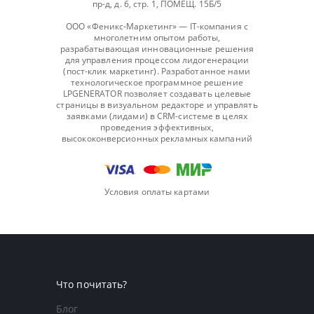
пр-д, д. 6, стр. 1, ПОМЕЩ. 15Б/5
ООО «Феникс-Маркетинг» — IT-компания с
многолетним опытом работы,
разрабатывающая инновационные решения
для управления процессом лидогенерации
(пост-клик маркетинг). Разработанное нами
технологическое программное решение
LPGENERATOR позволяет создавать целевые
страницы в визуальном редакторе и управлять
заявками (лидами) в CRM-системе в целях
проведения эффективных,
высококонверсионных рекламных кампаний
Условия оплаты картами
Что почитать?
Блог