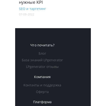
нужные KPI
SEO и таргетинг
07-09-2022
Что почитать?
Блог
База знаний LPgenerator
LPgenerator отзывы
Компания
Контакты и поддержка
Оферта
Платформа