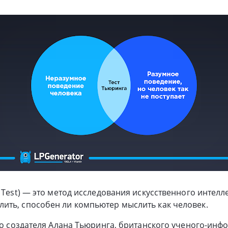
 Test) — это метод исследования искусственного интелле
ить, способен ли компьютер мыслить как человек.
его создателя Алана Тьюринга, британского ученого-инф