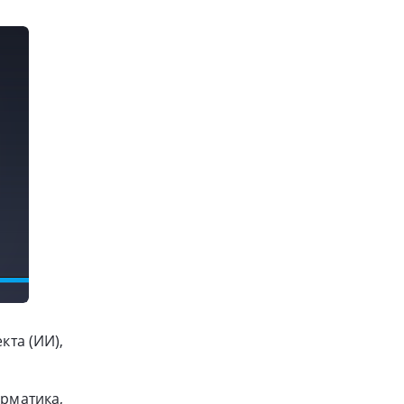
кта (ИИ),
орматика,