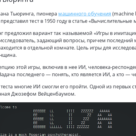
Алана Тьюринга, пионера
машинного обучения
(machine l
 представил тест в 1950 году в статье «Вычислительные
нг предложил вариант так называемой «Игры в имитацию
исследователь, задающий вопросы, причем последний 
находится в отдельной комнате. Цель игры для исследов
енщина.
пцию этой игры, включив в нее ИИ, человека-респонден
адача последнего — понять, кто является ИИ, а кто — ч
теста многие ИИ смогли его пройти. Одной из первых 
данная Джозефом Вейценбаумом.