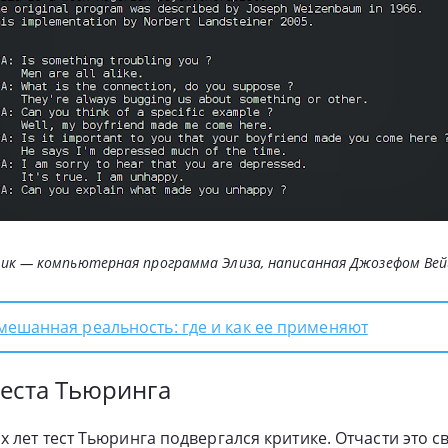
ик — компьютерная программа Элиза, написанная Джозефом Вей
мешанная реальность: где и как ее применяют
еста Тьюринга
лет тест Тьюринга подвергался критике. Отчасти это св