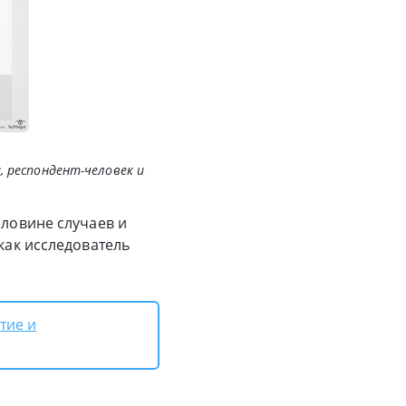
, респондент-человек и
оловине случаев и
к как исследователь
тие и