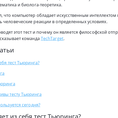
ематика и биолога-теоретика.
 что компьютер обладает искусственным интеллектом в
ь человеческие реакции в определенных условиях.
роводят этот тест и почему он является философской отп
ссказывает команда
TechTarget
.
атьи
ебя тест Тьюринга?
га
ьюринга
ивы тесту Тьюринга
пользуется сегодня?
ет из себя тест Тьюринга?