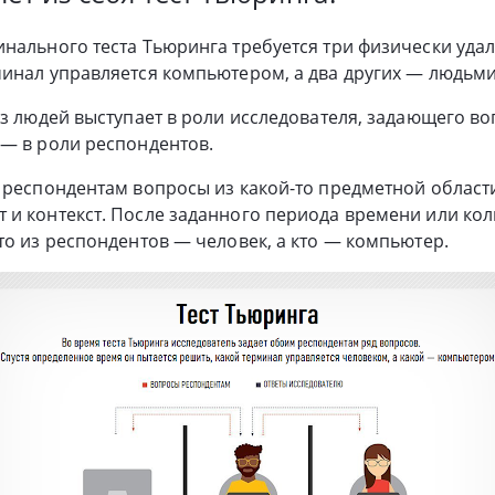
нального теста Тьюринга требуется три физически удал
инал управляется компьютером, а два других — людьми
из людей выступает в роли исследователя, задающего во
— в роли респондентов.
 респондентам вопросы из какой-то предметной области
и контекст. После заданного периода времени или кол
то из респондентов — человек, а кто — компьютер.