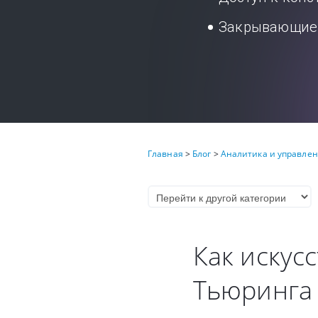
Закрывающие 
Главная
>
Блог
>
Аналитика и управле
Как искус
Тьюринга