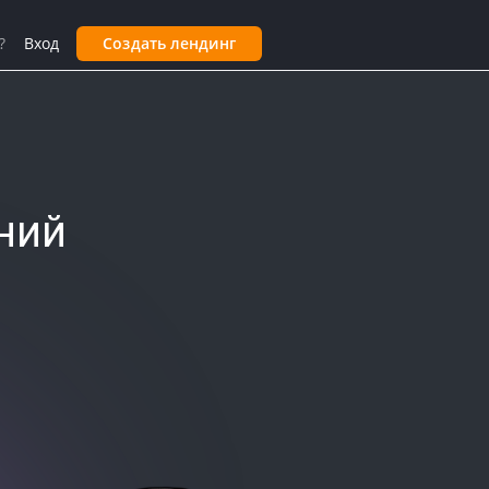
?
Вход
Создать лендинг
ний