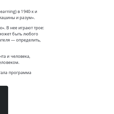
earning) в 1940-х и
 машины и разум».
». В нее играют трое:
может быть любого
ателя — определить,
та и человека,
еловеком.
стала программа