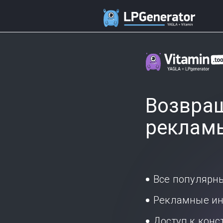
Возвращ
реклам
Все популярн
Рекламные ин
Доступ к кон