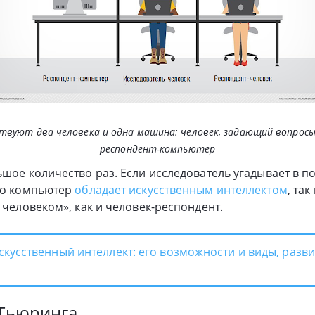
твуют два человека и одна машина: человек, задающий вопросы
респондент-компьютер
ьшое количество раз. Если исследователь угадывает в п
что компьютер
обладает искусственным интеллектом
, та
 человеком», как и человек-респондент.
скусственный интеллект: его возможности и виды, разви
 Тьюринга