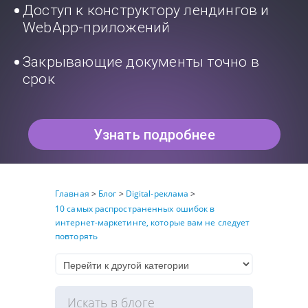
Доступ к конструктору лендингов и
WebApp-приложений
Закрывающие документы точно в
срок
Узнать подробнее
Главная
>
Блог
>
Digital-реклама
>
10 самых распространенных ошибок в
интернет-маркетинге, которые вам не следует
повторять