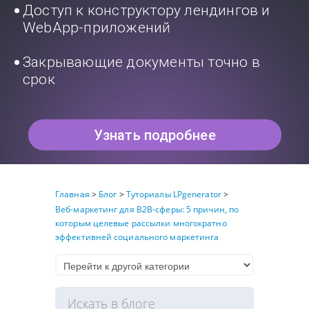
Доступ к конструктору лендингов и
WebApp-приложений
Закрывающие документы точно в
срок
Узнать подробнее
Главная
>
Блог
>
Туториалы LPgenerator
>
Веб-маркетинг для B2B-сферы: 5 причин, по
которым целевые рассылки многократно
эффективней социального маркетинга