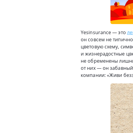
Yesinsurance — это
ле
он совсем не типично
цветовую схему, сим
и жизнерадостные цвет
не обременены лишни
от них — он забавный
компании: «Живи без