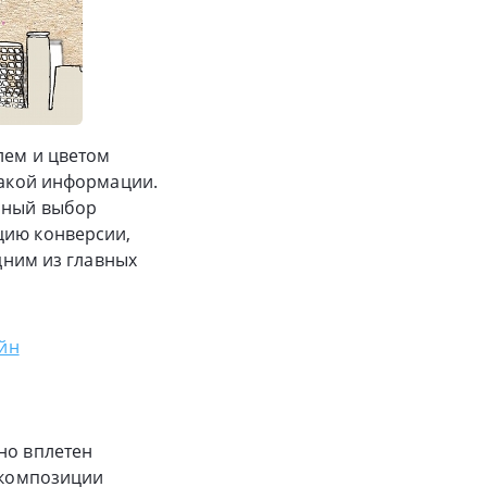
лем и цветом
какой информации.
обный выбор
цию конверсии,
одним из главных
йн
но вплетен
е композиции