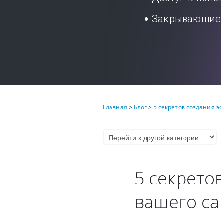
Закрывающие 
Главная
>
Блог
>
5 секретов создания 
5 секрето
вашего са