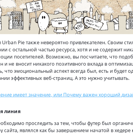
 Urban Pie также невероятно привлекателен. Своим сти
нии с остальной частью ресурса, хотя и не содержит ни
моции посетителей. Возможно, вы посчитаете, что под
 и не вносит никакого позитивного вклада в оптимиза
ь, что эмоциональный аспект всегда был, есть и будет 
ании эффективных
веб-страниц
. А это нужно учитывать.
ение имеет значение, или Почему важен хороший диза
ая линия
еобходимо проследить за тем, чтобы футер был органич
ру сайта, являлся как бы завершением начатой в хедер