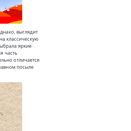
днако, выглядит
 на классическую
ыбрала яркие
ая часть
ельно отличается
главном посыле