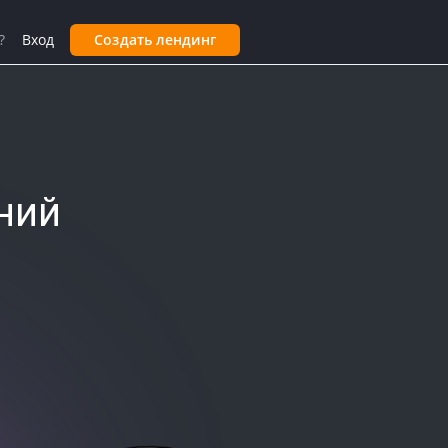
?
Вход
Создать лендинг
ний