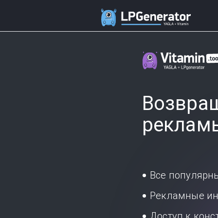
Возвращ
реклам
Все популярн
Рекламные ин
Доступ к кон