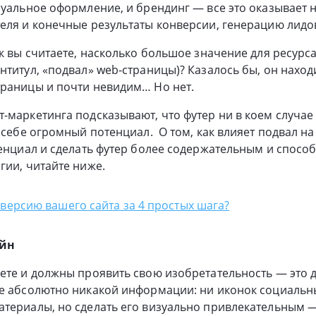
зуальное оформление, и брендинг — все это оказывает
еля и конечные результаты конверсии, генерацию лидо
к вы считаете, насколько большое значение для ресурса 
нтитул, «подвал»
web-страницы
)? Казалось бы, он наход
траницы и почти невидим… Но нет.
т-маркетинга
подсказывают, что футер ни в коем случае
в себе огромный потенциал. О том, как влияет подвал н
тенциал и сделать футер более содержательным и спосо
гии, читайте ниже.
нверсию вашего сайта за 4 простых шага?
айн
ете и должны проявить свою изобретательность — это 
е абсолютно никакой информации: ни иконок социальны
териалы, но сделать его визуально привлекательным —