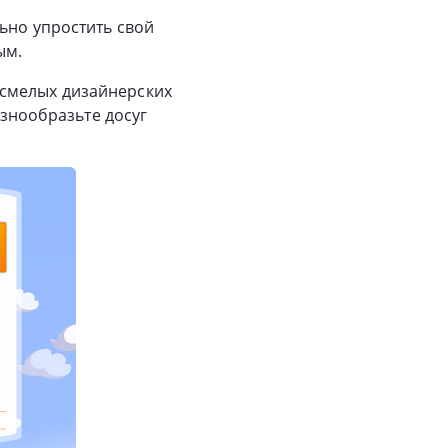
льно упростить свой
ым.
 смелых дизайнерских
азнообразьте досуг