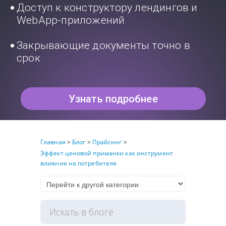
Доступ к конструктору лендингов и
WebApp-приложений
Закрывающие документы точно в
срок
Узнать подробнее
Главная
>
Блог
>
Прайсинг
>
Эффект ценовой приманки как инструмент
влияния на потребителя