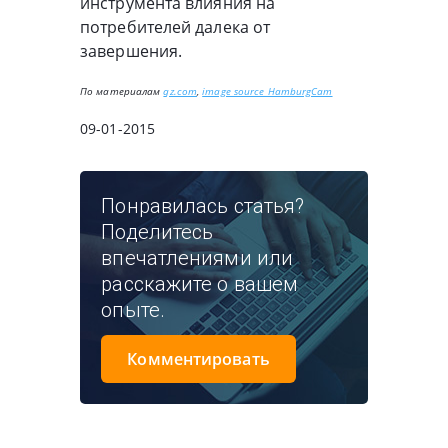
инструмента влияния на
потребителей далека от
завершения.
По материалам
qz.com
,
image source HamburgCam
09-01-2015
Понравилась статья?
Поделитесь
впечатлениями или
расскажите о вашем
опыте.
Комментировать